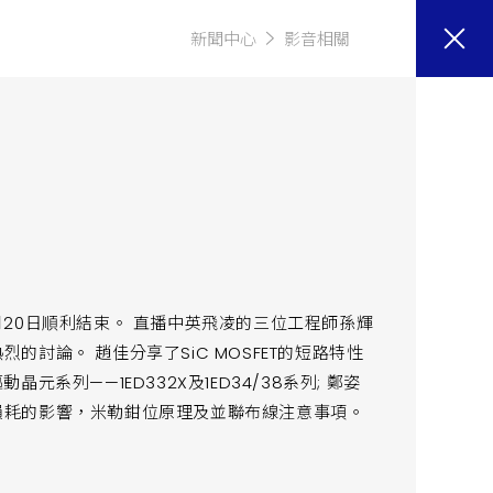
新聞中心
影音相關
月20日順利結束。 直播中英飛凌的三位工程師孫輝
烈的討論。 趙佳分享了SiC MOSFET的短路特性
列——1ED332X及1ED34/38系列; 鄭姿
開關損耗的影響，米勒鉗位原理及並聯布線注意事項。