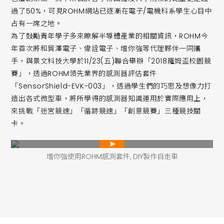
過了50%，可見ROHM網站已逐漸在電子/電機科系學生心目中
占有一席之地。
為了鼓勵青年學子多來瞭解半導體產業的相關資訊，ROHM今
年首次將和貿澤電子、偉詮電子、增你強等代理夥伴一同攜
手，與景文科技大學於11/23(五)聯合舉辦「2018羅姆盃校園競
賽」，透過ROHM領先業界的感測器評估套件
「SensorShield-EVK-003」，透過學生們的巧思及想像力打
造出各式微型車，將所學得的感測器知識運用於實際應用上，
來挑戰「迷宮競速」「循跡競速」「創意競賽」三種競技關
卡。
增你強使用ROHM感測套件, DIY製作自走車