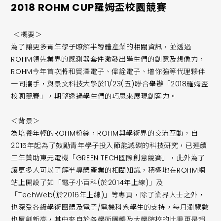
2018 ROHM CUP羅姆盃校園競賽
＜概要＞
為了讓更多青年學子瞭解半導體產業的相關資訊，並透過
ROHM領先業界的感測器套件激發出學生們的創意及想像力，
ROHM今年首次將和貿澤電子、偉詮電子、增你強等代理夥伴
一同攜手，與景文科技大學於11/23(五)聯合舉辦「2018羅姆盃
校園競賽」，期望透過學生們的巧思來展現創客力。
＜背景＞
為培養年輕的ROHM粉絲，ROHM與學術界的交流互動，自
2015年起為了鼓勵青年學子投入節能減碳的科技研究，已連續
二年贊助東元電機「GREEN TECH國際創意競賽」，此外為了
讓更多人可以了解半導體產業的相關知識，積極地在ROHM網
站上開設了如「電子小百科(於2014年上線)」及
「TechWeb(於2016年上線)」等專頁，除了業界人士之外，
也深受各級學術團體及電子/電機科系學生的支持，每月瀏覽數
也屢創新高，其中來自於各學術團體及大學院校的比重更是超