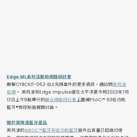
合作夥伴合作來擴充我們的產品。 ”
Edge Impulse首席執行官兼聯合創始人Zach Shelby表示：
「憑藉先進的處理能力和低功耗等優勢，PSoC™ 63低功耗藍
牙®微控制器是小至可穿戴設備，大至工業監測的新一代邊緣設
備的理想選擇。 在Edge Impulse平臺的加持下，嵌入式開發
者可以更快開發和部署各種令人興奮且強大的邊緣機器學習應
用解決方案。 ”
Edge ML系列活動和網路研討會
瞭解CY8CKIT-062-BLE先鋒套件的更多資訊，請訪問
英飛凌
官網
。 英飛凌和Edge Impulse還在太平洋夏令時2023年7月
12日上午9點舉行的
聯合網路研討會
上圍繞PSoC™ 63低功耗
藍牙®微控制器展開討論。
關於英飛凌藍牙產品
英飛凌的
AIROC™藍牙和低功耗藍牙
器件出貨量已超過10億