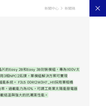
新聞中心
新聞稿
7晶片的Easy 2B和Easy 3B封裝模組，專為1100V太
11採用3相NPC2拓撲，單模組解決方案可實現
系統。 F3L5 00R12W3H7_H11採用單相橋
出功率，過載能力為10%，可謂工商業太陽能發電器
過載結溫與強大的抗潮濕性能。