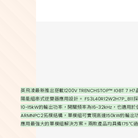
英飛凌最新推出搭載1200V TRENCHSTOP™ IGBT 7 H
陽能組串式逆變器應用設計。 FS3L40R12W2H7P_B
10~15kW的輸出功率，開關頻率為16~32kHz，也適用於儲能
ARMNPC2拓樸結構，單模組可實現高達150kW的輸
應用最強大的單模組解決方案。兩款產品均具備175℃