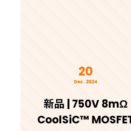
20
Dec . 2024
新品 | 750V 8mΩ
CoolSiC™ MOSFE