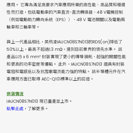
應用。 它專為滿足高要求汽車應用所需的高性能、高品質和穩健
性而打造，包括電動車的汽車直流-直流轉換器、48 V電機控制
（例如電動助力轉向系統（EPS））、48 V 電池開關以及電動兩
輪車和三輪車等。
與上一代產品相比，英飛凌IAUCN08S7N013的RDS(on)降低了
50%以上，最高不超過1.3 mΩ，達到目前業界的領先水準。 該
產品以5 x 6 mm² 封裝實現了更小的傳導損耗、超強的開關性能
和更高的功率密度等優點。 此外，IAUCN08S7N013 還具有封裝
電阻和電感低以及抗雪崩電流能力強的特點。 該半導體元件在汽
車應用方面已取得 AEC-Q101標準以上的認證。
供貨情況
IAUCN08S7N013 現已量產並上市。
點擊此處
，了解更多。