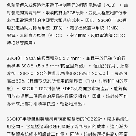
免熱量傳入或經過汽車電子控制單元的印刷電路板（PCB）。 該
封裝能夠實現簡單、緊湊的雙面PCB設計，並更大程度地降低未
來汽車電源設計的冷卻要求和系統成本。 因此，SSO10T TSC適
用於電動助力轉向系統（EPS）、電子機械煞車系統（EMB）、
配電、無刷直流馬達（BLDC）、安全開關、反向電池和DCDC
轉換器等應用。
SSO10T TSC的佔板面積為5 x 7 mm²，並且基於已確立的行
業標準 SSO8（5 x 6 mm²的堅固外殼）。 但由於採用了頂部
冷卻，SSO10 TSC的性能比標準SSO8高出 20%以上，最高可
高出50%（具體取決於所使用的熱界面（TIM）材料和TIM的厚
度）。 SSO10T TSC封裝被JEDEC列為開放市場產品，能夠與
開放市場第二供應商的產品進行廣泛相容。 因此，該封裝可作
為未來頂部冷卻標準快速、輕鬆地推出。
SSO10T半導體封裝能夠實現高度緊湊的PCB設計，減少系統佔
用空間。 它還透過消除通孔降低了冷卻設計的成本，進而減少
了整體系統成本和設計工作量。 同時，該封裝還提供高功率密