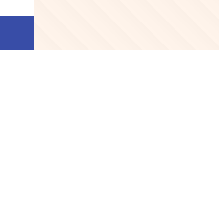
<Infineon> 
飛凌推出650V