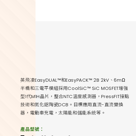
英飛凌EasyDUAL™和EasyPACK™ 2B 2kV、6mΩ
半橋和三電平模組採用CoolSiC™ SiC MOSFET增強
型1代M1H晶片，整合NTC溫度感測器，PressFIT接點
技術和氮化鋁陶瓷DCB。目標應用直流-直流變換
器，電動車充電，太陽能和儲能系統等。
產品型號：