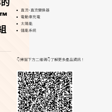
B的
直流-直流變換器
C™
電動車充電
太陽能
模組
儲能系統
👇掃描下方二維碼👇
了解更多產品資訊！