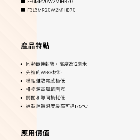
■ FF6MR20W2M1HB70
■ F3L6MR20W2M1HB70
產品特點
同類最佳封裝，高度為12毫米
先進的WBG材料
模組雜散電感極低
柵極源電壓範圍寬
開關和導同損耗低
過載運轉溫度最高可達175°C
應用價值