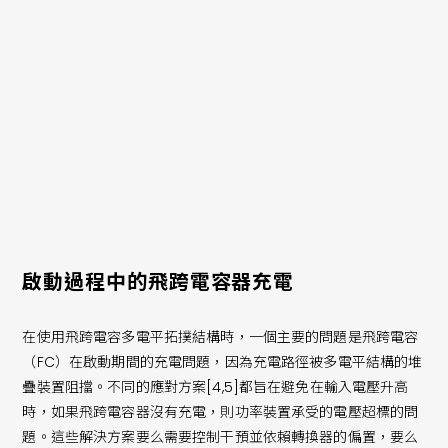
柱PFC相比，電感可減少75%。儘管在3L-PFC中使用的是額定全
電流的單一扼流圈，但與交錯圖騰極相比，PFC扼流圈的體積最
多可減少60%，參見圖5。由於兩種拓撲結構的輸入電流相同，
因此這兩種解決方案共用相同的EMI濾波器。同樣的方法也適用
於母線電容的尺寸，兩種方案都使用了相同的保持擴展電路。在
減少PFC扼流圈體積的同時，也提高了轉換器的性能。儘管3LFC
需要較低的Rdson裝置（兩個裝置串聯在電感電流通路中），但
400V裝置的優越性能（圖2）使得輕載到中載的效率得以提高。
圖6比較了57mΩ 650V的交錯圖騰極[3]與25mΩ 400V的建議
推薦的3LFC[3]的效率，後者效率提高了0.3%。
啟動過程中的飛跨電容器充電
在使用飛跨電容多電平拓撲結構時，一個主要的問題是飛跨電容
（FC）在啟動期間的充電問題，因為充電路徑被多電平結構的堆
疊裝置阻擋。不同的應對方案[4,5]都旨在避免在輸入電壓升高
時，如果飛跨電容器沒有充電，則功率裝置承受的電壓超標的問
題。這些解決方案要么需要控制干預並依賴轉換器的偏置，要么