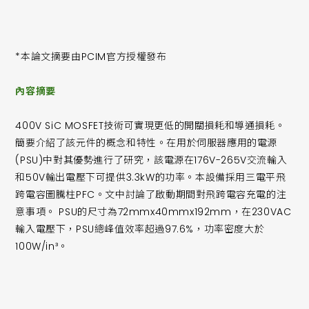
*本論文摘要由PCIM官方授權發布
內容摘要
400V SiC MOSFET技術可實現更低的開關損耗和導通損耗。
簡要介紹了該元件的概念和特性。在用於伺服器應用的電源
(PSU)中對其優勢進行了研究，該電源在176V-265V交流輸入
和50V輸出電壓下可提供3.3kW的功率。本設備採用三電平飛
跨電容圖騰柱PFC。文中討論了啟動期間對飛跨電容充電的注
意事項。 PSU的尺寸為72mmx40mmx192mm，在230VAC
輸入電壓下，PSU總峰值效率超過97.6%，功率密度大於
100W/in³。