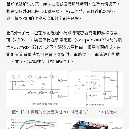
基於被動解決方案，無法在穩態運行期間斷開。在所有情況下，
都需要額外的元件（如繼電器、TVS二極體）或修改的調變方
案，這對PSU的功率密度和效率都有影響。
圖7展示了另一種在啟動過程中為飛跨電容器充電的解決方案，
可將400V SiC裝置保持在擊穿電壓（VACpeak=422V時的最
大VDS,max=331V）之下。建議的電路由一個電流源組成，在
施加交流電壓時為飛跨電容器提供充電路徑。此電流源自動啟
用，並在FC電壓達到目標值時停用。
圖5. [3]中實現的交錯圖騰柱PFC與建議的3LFC-PFC的比較