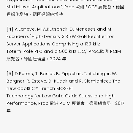
Multi-Level Applications", Proc.歐洲 ECCE 展覽會，德國
達姆施塔特，德國達姆施塔特
[4] A.Laneve, M-A.Kutschak, D. Meneses and M.
Escudero, "High-Density 3.3 kW GaN Rectifier for
Server Applications Comprising a 130 kHz
Totem-Pole PFC and a 500 kHz LLC," Proc.歐洲 PCIM
展覽會，德國紐倫堡，2024 年
[5] D.Peters, T. Basler, B. Zippelius, T. Aichinger, W.
Bergner, R. Esteve, D. Kueck and R. Siemieniec.: The
new CoolSiC™ Trench MOSFET
Technology for Low Gate Oxide Stress and High
Performance, Proc.歐洲 PCIM 展覽會，德國紐倫堡，2017
年