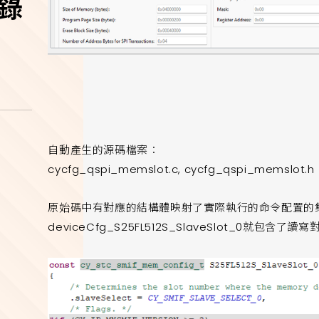
燒錄
自動產生的源碼檔案：
cycfg_qspi_memslot.c, cycfg_qspi_memslot.h
原始碼中有對應的結構體映射了實際執行的命令配置的
deviceCfg_S25FL512S_SlaveSlot_0就包含了讀寫對應