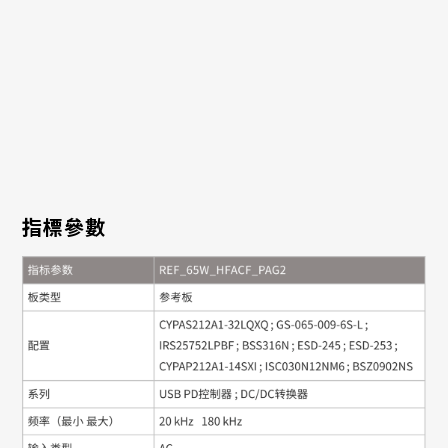
BSZ0902NS, IRS25752LPBF,
BSS316N, ESD-245, ESD-253
指標參數