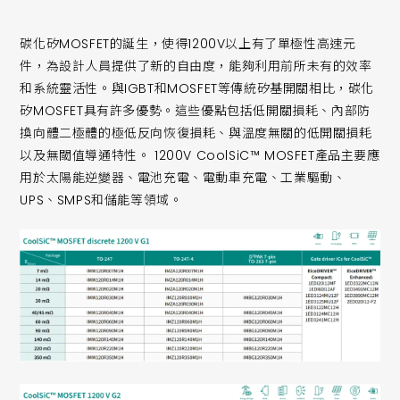
碳化矽MOSFET的誕生，使得1200V以上有了單極性高速元
件，為設計人員提供了新的自由度，能夠利用前所未有的效率
和系統靈活性。與IGBT和MOSFET等傳統矽基開關相比，碳化
矽MOSFET具有許多優勢。這些優點包括低開關損耗、內部防
換向體二極體的極低反向恢復損耗、與溫度無關的低開關損耗
以及無閾值導通特性。 1200V CoolSiC™ MOSFET產品主要應
用於太陽能逆變器、電池充電、電動車充電、工業驅動、
UPS、SMPS和儲能等領域。