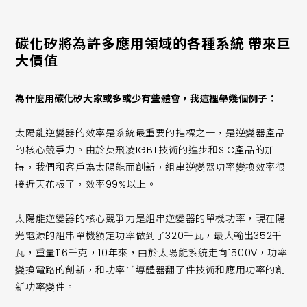
碳化矽將為許多應用領域的各種系統 帶來巨
大價值
為什麼用碳化矽大家或多或少有些體會，我這裡舉幾個例子：
太陽能逆變器的效率是系統最重要的指標之一，是逆變器產品
的核心競爭力。由於英飛凌IGBT技術的進步和SiC產品的加
持，我們和客戶為太陽能而創新，組串逆變器功率變換效率很
接近天花板了，效率99%以上。
太陽能逆變器的核心競爭力是組串逆變器的單機功率，現在陽
光電源的組串單機額定功率做到了320千瓦，最大輸出352千
瓦，重量116千克，10年來，由於太陽能系統走向1500V，功率
變換電路的創新，和功率半導體器翻了件技術和應用功率的創
新功率變件。