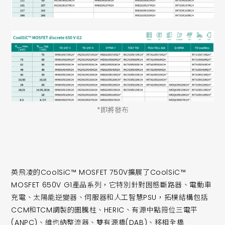
*即將發布
英飛凌的CoolSiC™ MOSFET 750V擴展了CoolSiC™
MOSFET 650V G1產品系列，它特別針對固態斷路器、電動車
充電、太陽能逆變器、伺服器和人工智慧PSU，拓樸結構包括
CCM和TCM調製的圖騰柱、HERIC、有源中點箝位三電平
(ANPC)、維也納整流器、雙有源橋(DAB)、移相全橋