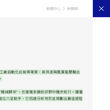
新聞中心
新聞稿
、工廠自動化巡檢等場景，英飛凌與風算能慧聯合
。
“機械夥伴”，在復雜多變的郊野中穩步前行。隨著
這位六足助手，它迅速分析地形並規劃出最佳返程