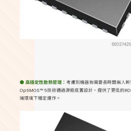
6ED2742
● 高穩定性散熱管理：
考慮到機器狗需要長時間無人幹
OptiMOS™ 5技術通過源極底置設計，提供了更低的R
端環境下穩定運作。