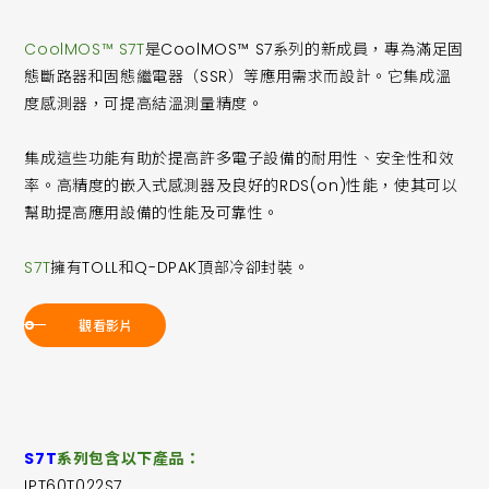
CoolMOS™ S7T
是CoolMOS™ S7系列的新成員，專為滿足固
態斷路器和固態繼電器（SSR）等應用需求而設計。它集成溫
度感測器，可提高結溫測量精度。
集成這些功能有助於提高許多電子設備的耐用性、安全性和效
率。高精度的嵌入式感測器及良好的RDS(on)性能，使其可以
幫助提高應用設備的性能及可靠性。
S7T
擁有TOLL和Q-DPAK頂部冷卻封裝。
觀看影片
S7T
系列包含以下產品：
IPT60T022S7