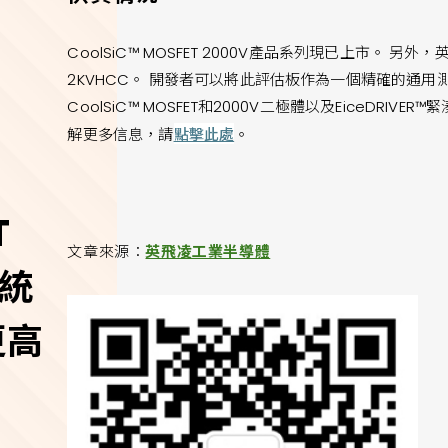
CoolSiC™ MOSFET 2000V產品系列現已上市。 另外
2KVHCC。 開發者可以將此評估板作為一個精確的通用
CoolSiC™ MOSFET和2000V二極體以及EiceDRIV
點擊此處
解更多信息，請
。
T
文章來源：
英飛凌工業半導體
系統
更高