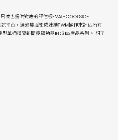
，英飛凌也提供對應的評估板EVAL-COOLSIC-
測試平台，通
過雙脈衝或連續PWM操作來評估所有
ER™緊湊型單通道隔離閘極驅動器1ED31xx產品系列。 想了