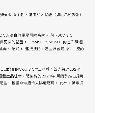
其較低的開關損耗，適用於太陽能（如組串逆變器）
 VDC的高直流電壓母線系統。 與1700V SiC
更高的裕量。 CoolSiC™ MOSFET的基準閘極
換向。 憑藉.XT連接技術，這些裝置可提供一流的
還將推出配套的CoolSiC™二極體：首先將於2024年
V二極體產品組合，隨後將於2024年 第四季推出採用
品組合。 這些二極體非常適合太陽能應用。 此外，英飛凌