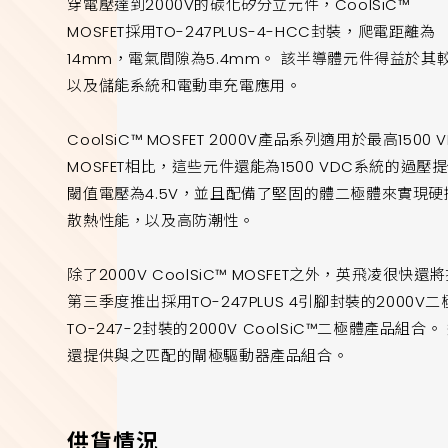
穿電壓達到2000V的碳化矽分立元件，CoolSiC™
MOSFET採用TO-247PLUS-4-HCC封裝，爬電距離為
14mm，電氣間隙為5.4mm。 該半導體元件得益於
以及儲能系統和電動車充電應用。
CoolSiC™ MOSFET 2000V產品系列適用於最高1500
MOSFET相比，這些元件還能為1500 VDC系統的過壓提供
閾值電壓為4.5V，並且配備了堅固的體二極體來實現硬
散熱性能，以及高防潮性。
除了2000V CoolSiC™ MOSFET之外，英飛凌很快
第三季度推出採用TO-247PLUS 4引腳封裝的2000
TO-247-2封裝的2000V CoolSiC™二極體產
還提供與之匹配的閘極驅動器產品組合。
供貨情況