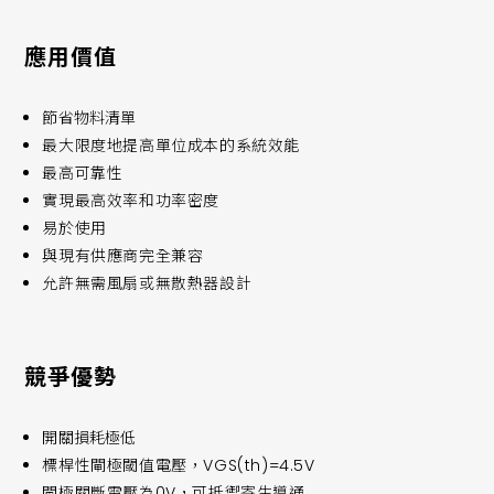
應用價值
節省物料清單
最大限度地提高單位成本的系統效能
最高可靠性
實現最高效率和功率密度
易於使用
與現有供應商完全兼容
允許無需風扇或無散熱器設計
競爭優勢
開關損耗極低
標桿性閘極閾值電壓，VGS(th)=4.5V
閘極關斷電壓為0V，可抵禦寄生導通