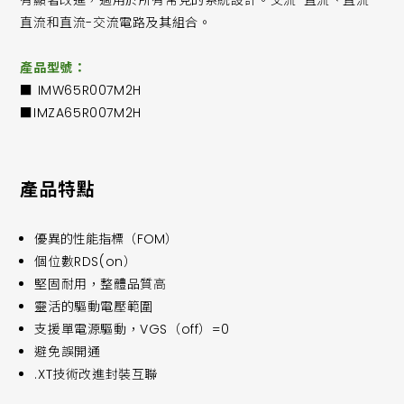
有顯著改進，適用於所有常見的系統設計。交流-直流、直流-
直流和直流-交流電路及其組合。
產品型號：
■ IMW65R007M2H
■IMZA65R007M2H
產品特點
優異的性能指標（FOM）
個位數RDS(on）
堅固耐用，整體品質高
靈活的驅動電壓範圍
支援單電源驅動，VGS（off）=0
避免誤開通
.XT技術改進封裝互聯