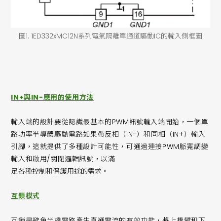
圖1. 1ED332xMC12N系列電氣隔離單通道驅動IC的輸入側框圖
IN+與IN-應用的使用方法
輸入端的設計要從認識最基本的PWM訊號輸入端開始，一個單
路功率半導體驅動電路如果帶反相（IN-）和同相（IN+）輸入
引腳，這就提供了多種設計可能性，可通過連接PWM脈寬調變
輸入和啟用/關閉邏輯訊號，以滿
足各種控制和保護用途的需求。
互鎖模式
互鎖是避免半橋電路產生直通電流的有效功能，將上橋臂和下