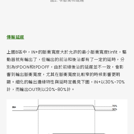
傳輸延遲
上圖B區中，IN+的脈衝寬度大於允許的最小脈衝寬度tinfit，驅
動器就有輸出了，但輸出的前沿和後沿都有了一定的延時，分
別為tPDON和tPDOFF，由於前緣後沿的延遲並不一致，會影
響到輸出脈衝寬度，尤其在脈衝寬度比較窄的時候影響更明
顯。細化的輸出邊緣特性與延時定義見下圖，IN+以30%~70%
計，而輸出OUT則以20%~80%計。