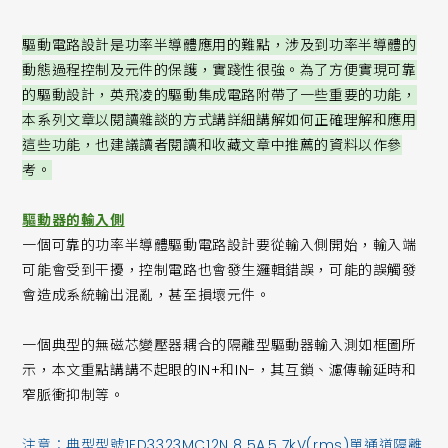
驅動電路設計是功率半導體應用的難點，涉及到功率半導體的
動態過程控制及元件的保護，實踐性很強。為了方便實現可靠
的驅動設計，英飛凌的驅動集成電路附帶了一些重要的功能，
本系列文章以閱讀雜談的方式講詳細講解如何正確理解和應用
這些功能，也建議讀者閱讀和收藏文章中推薦的資料以作參
考。
驅動器的輸入側
一個可靠的功率半導體驅動電路設計要從輸入側開始，輸入端
可能會受到干擾，控制電路也會發生邏輯錯誤，可能的誤觸發
會造成系統輸出混亂，甚至損壞元件。
一個典型的無磁芯變壓器耦合的隔離型驅動器輸入測如框圖所
示，本文重點講講不起眼的IN+和IN-，其互鎖、濾傳輸延時和
窄脈衝抑制等。
注意：典型型號1ED3323MC12N 8.5A,5.7kV(rms)單通道隔離