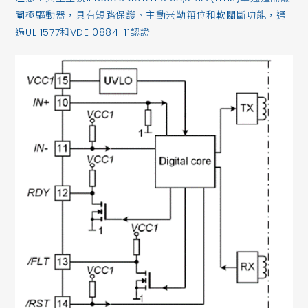
閘極驅動器，具有短路保護、主動米勒箝位和軟關斷功能，通
過UL 1577和VDE 0884-11認證