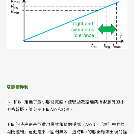
窄脈衝抑制
IN+和IN-定義了最小脈衝寬度，使驅動電路能夠抵禦意外的小
脈衝幹擾，請參閱下圖A區和C區。
下圖的時序是基於啟用模式和關閉模式，A區NI-（設計中作為
關閉控制）是低電平，關閉無效，這時IN+的脈衝應該出現的輸