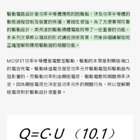
驅動電路設計是功率半導體應用的困難點，涉及功率半導體的
動態過程控制及裝置的保護，實踐性很強。為了方便實現可靠
的驅動設計，英飛凌的驅動積體電路附帶了一些重要的功能，
本系列文章將以雜談的形式講述技術背景，然後詳細講解如何
正確理解和應用驅動器的相關功能。
MOSFET功率半導體是電壓型驅動，驅動的本質是對閘極端口
的電容充電，驅動峰值電流是受功率元件驅動電阻和驅動器內
阻影響的，而驅動功率則由閘極電荷、驅動電壓和開關頻率決
定。因為閘極電荷也決定這功率元件的開關行為，所以理解閘
極電荷對於驅動設計很重要。