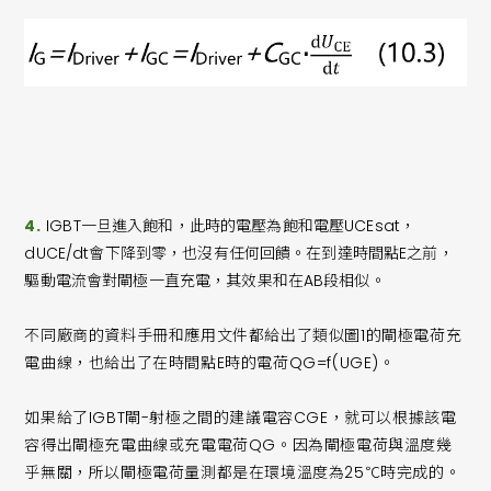
4.
IGBT一旦進入飽和，此時的電壓為飽和電壓UCEsat，
dUCE/dt會下降到零，也沒有任何回饋。在到達時間點E之前，
驅動電流會對閘極一直充電，其效果和在AB段相似。
不同廠商的資料手冊和應用文件都給出了類似圖1的閘極電荷充
電曲線，也給出了在時間點E時的電荷QG=f(UGE)。
如果給了IGBT閘-射極之間的建議電容CGE，就可以根據該電
容得出閘極充電曲線或充電電荷QG。因為閘極電荷與溫度幾
乎無關，所以閘極電荷量測都是在環境溫度為25℃時完成的。