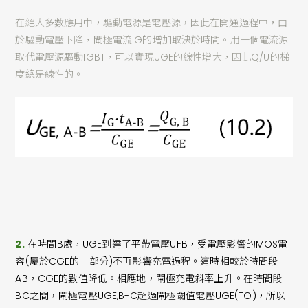
在絕大多數應用中，驅動電源是電壓源，因此在開通過程中，由
於驅動電壓下降，閘極電流IG的增加取決於時間。用一個電流源
取代電壓源驅動IGBT，可以實現UGE的線性增大，因此Q/U的梯
度總是線性的。
2.
在時間B處，UGE到達了平帶電壓UFB，受電壓影響的MOS電
容(屬於CGE的一部分)不再影響充電過程。這時相較於時間段
AB，CGE的數值降低。相應地，閘極充電斜率上升。在時間段
BC之間，閘極電壓UGE,B-C超過閘極閾值電壓UGE(TO)，所以