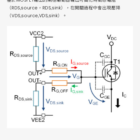
基於MOSFET輸出的閘極驅動器輸出可簡化為動態電阻
（RDS,source，RDS,sink），在開關過程中會出現壓降
（VDS,source,VDS,sink）。