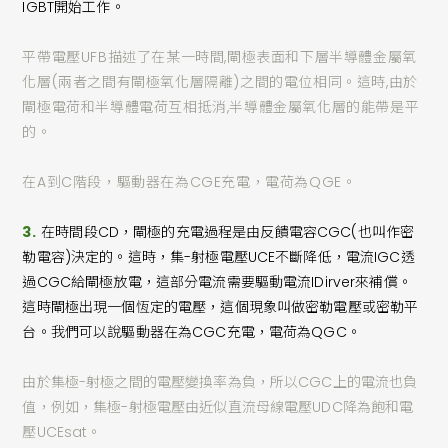
IGBT開始工作。
平帶電壓UFB描述了在某一時間,閘極表面和下層半導體金屬氧
化層(兩者之間有閘極氧化層隔離)之間的電位相同。這時,由於
閘極電荷和半導體電荷互相抵消,半導體金屬氧化層的能帶是平
的。
在A到C階段，驅動器在為CGE充電，電荷為QGE。
3.
在時間段CD，閘極的充電過程是由反饋電容CGC(也叫作密
勒電容)決定的。這時，集-射極電壓UCE不斷降低，電流IGC透
過CGC給閘極放電，這部分電流需要驅動電流IDirver來補償。
這時閘極出現一個恆定的電壓，這個現象叫做密勒電壓或密勒平
台。我們可以說驅動器在為CGC充電，電荷為QGC。
由於集極-射極之間的電壓變換率為負，所以CGC上的電流也負
值，例如，集極-射極電壓由近似直流母線電壓UDC降為飽和電
壓UCEsat。