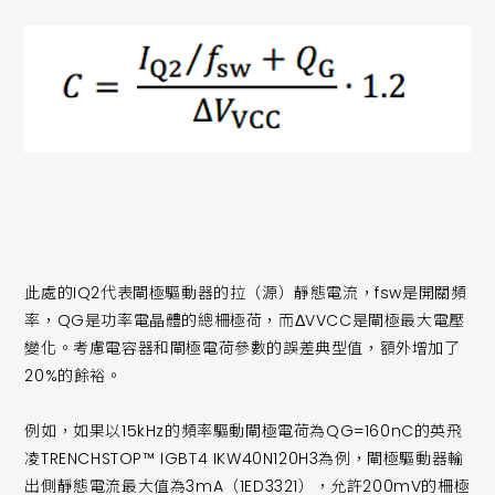
此處的IQ2代表閘極驅動器的拉（源）靜態電流，fsw是開關頻
率，QG是功率電晶體的總柵極荷，而ΔVVCC是閘極最大電壓
變化。考慮電容器和閘極電荷參數的誤差典型值，額外增加了
20%的餘裕。
例如，如果以15kHz的頻率驅動閘極電荷為QG=160nC的英飛
凌TRENCHSTOP™ IGBT4 IKW40N120H3為例，閘極驅動器輸
出側靜態電流最大值為3mA（1ED3321），允許200mV的柵極