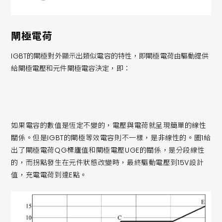
閘極電荷
IGBT的閘極對外顯示出類似電容的特性，即閘極電荷由驅動提供
給閘極電壓和元件閘極電容決定，即：
如果電容的數值是恆定不變的，電壓與電荷就呈現簡單的線性
關係。但是IGBT的閘極等效電容則不一樣，是非線性的。圖1給
出了閘極電荷QG標廬值和閘極電壓UGE的關係，是分段線性
的，而拐點發生在元件狀態改變時，最終驅動電壓到15V設計
值，充電電荷到達E點。