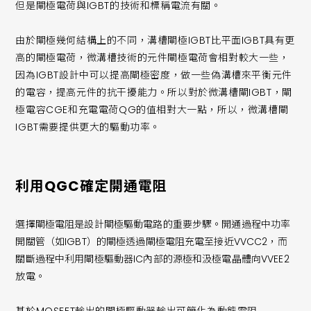
但是閘極電荷與IGBT的技術和標稱電流有關。
由於閘極幾何結構上的不同，溝槽閘極IGBT比平面IGBT具有更
高的閘極電荷，微溝槽技術的元件閘極電荷會相對較大一些，
因為IGBT設計中可以提高閘極密度，做一些偽溝槽來平衡元件
的電容，提高元件的抗干擾能力。所以對於微溝槽閘IGBT，閘
極電容CGE和充電電荷QG的值相對大一點，所以，微溝槽閘
IGBT需要提供更大的驅動功率。
利用QGC確定開通電阻
選擇閘極電阻是設計閘極驅動電路的重要步驟。開通過程中功率
開關管（如IGBT）的閘極透過閘極電阻充電至接近VVCC2，而
關斷過程中利用閘極驅動器IC內部的源極和汲極電晶體向VVEE2
放電。