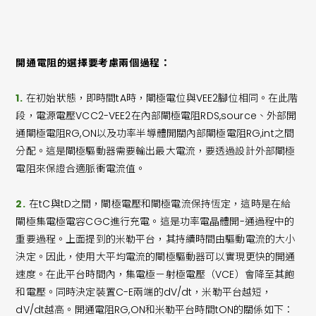
開通電阻的選擇要考慮兩個過程：
1.
在初始狀態，即時間tA時，閘極電位與VEE2腳位相同。在此階
段，電源電壓VCC2-VEE2在內部閘極電阻RDS,source、外部開
通閘極電阻RG,ON以及功率半導體開關內部閘極電阻RG,int之間
分配。這是閘極驅動器需要輸出最大電流，要透過設計外部閘極
電阻來保證合適脈衝電流值。
2.
在tC與tD之間，閘極電壓和閘極電流保持恆定，這時是在給
閘極集電極電容CGC進行充電。這是功率電晶體開-通過程中的
重要過程。上面提到的米勒平台，其持續時間由驅動電流的大小
決定。因此，使用大平均電流的閘極驅動器可以實現更快的開通
速度。在此平台時間內，集電極－射極電壓（VCE）會降至其飽
和電壓。同時決定裝置C-E兩端的dV/dt，米勒平台越短，
dV/dt越高。開通電阻RG,ON和米勒平台時間tON的關係如下：