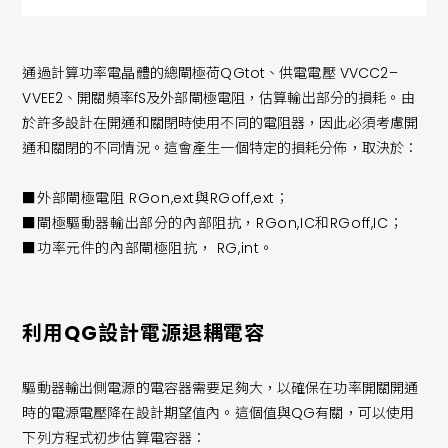
通過計算功率電晶體的總閘極荷QGtot、供電電壓 VVCC2–
VVEE2、開關頻率fS及外部閘極電阻，估算輸出部分的損耗。由
於許多設計在開通和關閉時使用不同的電阻器，因此必須考慮開
通和關閉的不同情況。這會產生一個特定的損耗分佈，取決於：
■外部閘極電阻 RGon,ext與RGoff,ext；
■閘極驅動器輸出部分的內部阻抗，RGon,IC和RGoff,IC；
■功率元件的內部閘極阻抗， RG,int。
利用QG設計電源退耦電容
驅動器輸出側電源的電容器需要足夠大，以確保在功率開關開通
時的電源電壓降在設計期望值內。這個值與QG有關，可以使用
下列方程式初步估算電容器：