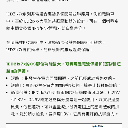
1ED21x7x系列非常適合驅動多個開關並聯應用，例如電動車
中，基於1ED21x7x大電流共振驅動器的設計，可在一個喇叭系
統中節省多個NPN/PNP管和外部自舉差分。
在圖騰柱PFC設計中，濾鏡過流保護是個設計困難點，
1ED21x7x提供簡單、易於設計的濾鏡過流保護。
1ED21x7x的CS腳位功能強大，可實現過電流保護和短路I和短
路II的保護。
短路I：指發生在電力開關開通，之前已經處於短路狀態。
短路II：短路發生在電力開關導通狀態，這是比較難保護的。
過流保護：1ED21x7x系列有兩個CS保護閾值可以選，0.25V
和1.8V。 0.25V設定通常與分流電阻一起使用，以實現過流
檢測，低壓選項，可以盡量減少分流電阻上的壓降造成的損
耗。對於頹水檢測，要採用1.8V，它具有更好的抗噪能力。