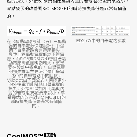
壓的損失，外接5.1歐姆相比驅動內置的若電阻35歐姆來說小，
零點幾伏的改善對SiC MOSFET的瞬時損失降低是非常有價值
的。
1ED21x7x中的自舉電路參數
在《驅動電路設計（五）—驅動
器的自舉電源快速設計》中強
調了自舉電路會有電壓損失，
導致上管驅動電壓低於下管電
壓，而SiC的RDS(ON)會隨著驅
動電壓降低而明顯增大，這是
要在設計中避免的。 自舉電壓
的損失貢獻主要決定是自舉電
路中的自舉電路中的阻抗，
VRboot由下面公式，選擇更小
的外接電阻能降低自舉電壓的
損失，外接5.1歐姆相比驅動內
置的若電阻35歐姆來說小，零
點幾伏的改善對SiC MOSFET的
瞬時損失降低是非常有價值
的。
CoolMOS™驅動