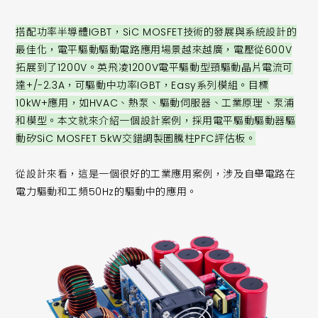
搭配功率半導體IGBT，SiC MOSFET技術的發展與系統設計的
最佳化，電平驅動驅動電路應用場景越來越廣，電壓從600V
拓展到了1200V。英飛凌1200V電平驅動型頸驅動晶片電流可
達+/-2.3A，可驅動中功率IGBT，Easy系列模組。目標
10kW+應用，如HVAC、熱泵、驅動伺服器、工業原理、泵浦
和模型。本文就來介紹一個設計案例，採用電平驅動驅動器驅
動矽SiC MOSFET 5kW交錯調製圖騰柱PFC評估板。
從設計來看，這是一個很好的工業應用案例，涉及自舉電路在
電力驅動和工頻50Hz的驅動中的應用。