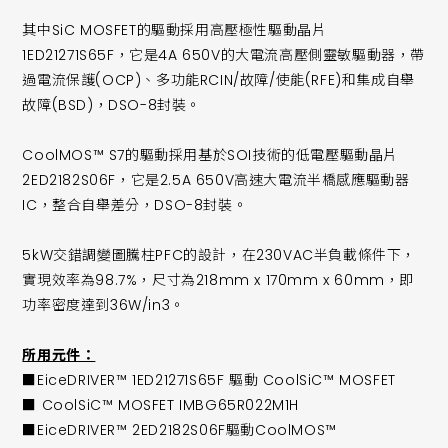
其中SiC MOSFET的驅動採用高壓極性驅動晶片
1ED21271S65F，它是4A 650V的大電流高壓側靈敏驅動器，帶
過電流保護(OCP)、多功能RCIN/故障/使能(RFE)和集成自舉
故障(BSD)，DSO-8封裝。
CoolMOS™ S7的驅動採用基於SOI技術的低電壓驅動晶片
2ED2182S06F，它是2.5A 650V高速大電流半橋感應驅動器
IC，整合自舉差分，DSO-8封裝。
5kW交錯調變圖騰柱PFC的設計，在230VAC半負載條件下，
實現效率為98.7%，尺寸為218mm x 170mm x 60mm，即
功率密度達到36W/in3。
所用元件：
■EiceDRIVER™ 1ED21271S65F 驅動 CoolSiC™ MOSFET
■ CoolSiC™ MOSFET IMBG65R022M1H
■EiceDRIVER™ 2ED2182S06F驅動CoolMOS™