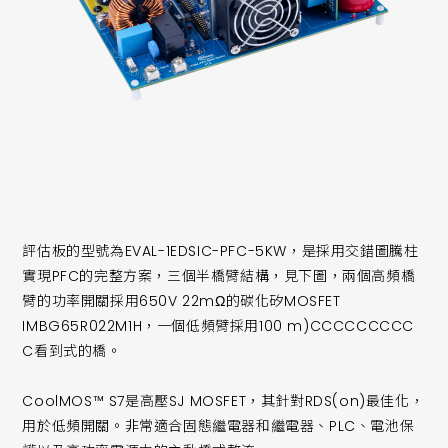
評估板的型號為EVAL-1EDSIC-PFC-5KW，是採用交錯圖騰柱
實現PFC的完整方案，三個半橋臂結構，見下圖，兩個高頻橋
臂的功率開關採用650V 22mΩ的碳化矽MOSFET
IMBG65R022M1H，一個低頻臂採用100 m)CCCCCCCCC
C看到式的橋。
CoolMOS™ S7是高壓SJ MOSFET，其針對RDS(on)最佳化，
用於低頻開關。非常適合固態繼電器和繼電器、PLC、電池保