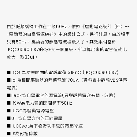
由於低頻橋臂工作在工頻50Hz，依照《驅動電路設計（四）--
-驅動器的自舉電源綜述》中的設計公式，進行計算。由於頻率
只有50Hz，驅動器的靜態電流被放大了。其效果相當於
IPQC60R010S7的QG大一個量級，所以算出來的電容值就比
較大，取33uf。
■ QG 為功率開關的電感電荷 318nC (IPQC60R010S7)
■Iq 為相關驅動器的靜態電流170uA（資料表中靜態VBS供電
電流）
■Ileak為自舉電容的漏電流(只與靜態電容有關，忽略)
■ fSW為電力管的開關頻率50Hz
■ UCC為驅動電源電壓
■UF 為自舉方向的正向電壓
■ UCEsat為下橋臂功率管的電壓降速
■ S為餘裕係數