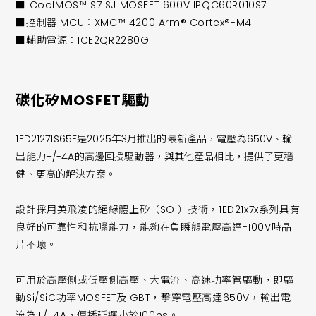
■ CoolMOS™ S7 SJ MOSFET 600V IPQC60R010S7
■控制器 MCU：XMC™ 4200 Arm® Cortex®-M4
■輔助電源：ICE2QR2280G
碳化矽MOSFET驅動
1ED21271S65F是2025年3月推出的最新產品，電壓為650V、輸
出能力+/-4A的高邊回授驅動器，與其他產品相比，提供了更穩
健、更高的解決方案。
設計採用英飛凌的絕緣體上矽（SOI）技術，1ED21x7x系列具有
良好的可靠性和抗噪能力，能夠在負瞬態電壓高達-100V時晶
片不壞。
可用於高壓側或低壓側高壓、大電流、高速功率管驅動，即驅
動Si/SiC功率MOSFET及IGBT，擊穿電壓高達650V，輸出電
流為+/-4A，傳播延遲小於100ns。