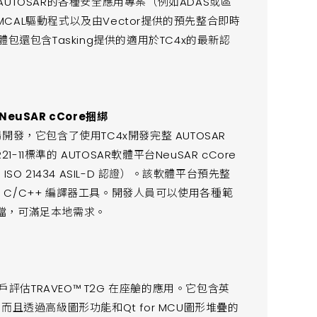
化基於AUTOSAR的各種安全應用專案（例如ADAS或區
AL驅動程式以及由Vector提供的預先整合即時
軟體包還包含Tasking提供的適用於TC4x的最新認
euSAR cCore捆綁
車市場開發，它包含了使用TC4x開發完整 AUTOSAR
11標準的 AUTOSAR軟體平台NeuSAR cCore
 21434 ASIL-D 認證）。該軟體平台預先整
c 的 C/C++ 編譯器工具。開發人員可以使用各種範
檔，可滿足本地需求。
件支援客戶評估TRAVEO™ T2G 在座艙的應用。它包含英
且透過高級圖形功能和Qt for MCU圖形堆疊的