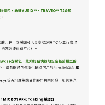
軟體包，涵蓋AURIX™、TRAVEO™ T2G和
證：
工具和軟體元件，支援開發人員高效評估 TC4x並行處理
制的高效能運算平台）。
 Hardware支援包，能夠輕鬆快速地設定基於模型的
這款軟體包還提供隨時可用的Simulink範例和
ynopsys等英飛凌生態合作夥伴共同開發，能夠為汽
tor MICROSAR和Tasking編譯器