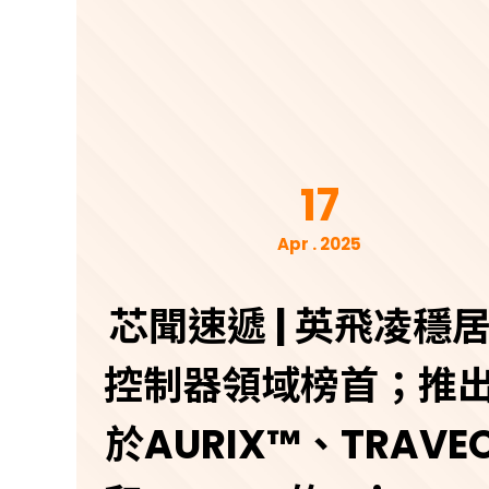
17
Apr . 2025
芯聞速遞 | 英飛凌穩
控制器領域榜首；推
於AURIX™、TRAVE