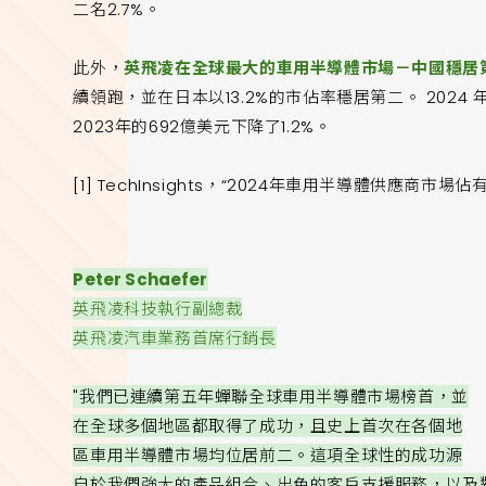
二名2.7%。
此外，
英飛凌在全球最大的車用半導體市場－中國穩居
續領跑，並在日本以13.2%的市佔率穩居第二。 202
2023年的692億美元下降了1.2%。
[1] TechInsights，“2024年車用半導體供應商市場佔
Peter Schaefer
英飛凌科技執行副總裁
英飛凌汽車業務首席行銷長
"我們已連續第五年蟬聯全球車用半導體市場榜首，並
在全球多個地區都取得了成功，且史上首次在各個地
區車用半導體市場均位居前二。這項全球性的成功源
自於我們強大的產品組合、出色的客戶支援服務，以及