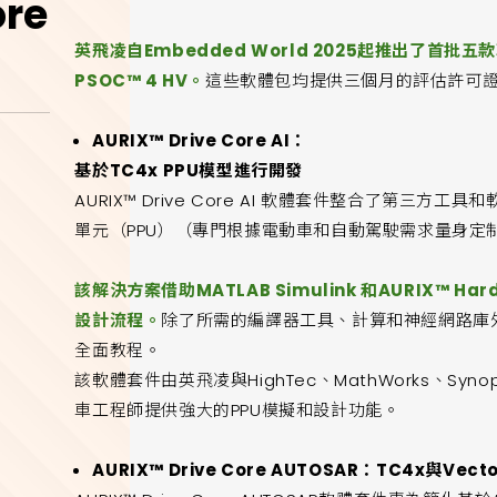
re
英飛凌自Embedded World 2025起推出了首批五款
PSOC™ 4 HV。
這些軟體包均提供三個月的評估許可
AURIX™ Drive Core AI：
基於TC4x PPU模型進行開發
AURIX™ Drive Core AI 軟體套件整合了第三方
單元（PPU）（專門根據電動車和自動駕駛需求量身定
該解決方案借助MATLAB Simulink 和AURIX™
設計流程。
除了所需的編譯器工具、計算和神經網路庫外，
全面教程。
該軟體套件由英飛凌與HighTec、MathWorks、S
車工程師提供強大的PPU模擬和設計功能。
AURIX™ Drive Core AUTOSAR：TC4x與Vec