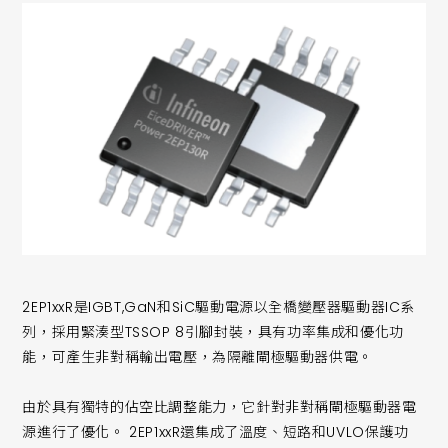
2EP1xxR是IGBT,GaN和SiC驅動電源以全橋變壓器驅動器IC系
列，採用緊湊型TSSOP 8引腳封裝，具有功率集成和優化功
能，可產生非對稱輸出電壓，為隔離閘極驅動器供電。
由於具有獨特的佔空比調整能力，它針對非對稱閘極驅動器電
源進行了優化。 2EP1xxR還集成了溫度、短路和UVLO保護功