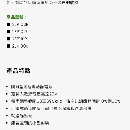
能，有助於保護系統免受不必要的故障。
產品型號：
■ 2EP100R
■ 2EP101R
■ 2EP110R
■ 2EP130R
產品特點
隔離型閘極驅動器電源
寬輸入電源電壓高達20V
頻率調整範圍50至695kHz，佔空比調節範圍從10%到50%
可調式過流閾值、輸出短路保護和過溫保護
就緒輸出端
節省空間的小型封裝