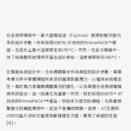
在此使用情境中，最大虛擬結溫（Tvj,max）是限制變流器功
率的設計參數。所有採用IGBT5.XT技術的PrimePACK™模
組，在設計上最大溫度限定為175°C。然而，在此次模擬中，
為了給過載和故障條件留出設計餘裕，溫度被限制在145°C。
在風能系統設計中，生命週期需求作為典型的設計參數，需要
考慮功率半導體模組所承受的循環負載應力，以確保系統穩定
性。鑑於風力發電機周圍風況的變化，以及與潛在低頻發電機
頻率的結合，這一因素尤為重要。然而，對於採用IGBT5™ XT
技術的PrimePACK™®產品，例如本文提到的模組，在負載頻
繁變化的嚴酷應用中，這並不會構成問題。這裡，.XT互連和
IGBT5晶片技術在循環負載穩健性方面，實現了卓越的性能
[6]。