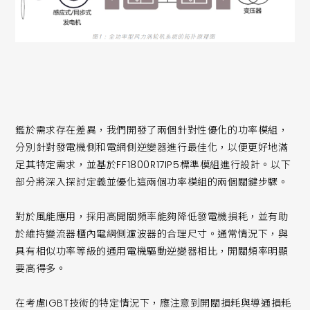
鑑於需求存在差異，我們開發了兩個針對性優化的功率模組，
分別針對發電機側和電網側逆變器進行最佳化，以便更好地滿
足其特定需求，並基於FF1800R17IP5標準模組進行設計。以下
部分將深入探討定義並優化這兩個功率模組的兩個關鍵步驟。
對於風能應用，採用高開關頻率能夠降低發電機損耗，並有助
於維持變流器櫃內電網側濾波器的合理尺寸。通常情況下，與
具有相似功率等級的通用電機驅動逆變器相比，開關頻率明顯
要高得多。
在考慮IGBT技術的特定情況下，應注意到開關損耗與導通損耗