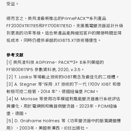
受益。
總而言之，英飛凌最新推出的PrimePACK™系列產品
FF2000XTR17IE5和FF1700R17IE5D，支援風電變流器設計升級
到更高的功率等級。這些新產品能夠縮短客戶的開發時間並降
低成本，同時仍提供卓越的IGBT5.XT技術穩健性。
參考文獻
[1] 英飛凌科技 AGPrime- PACK™3+ B系列模組的
FF1800R17IP5 參數資料表, 2020, v.3.5。
[2] T. Laska 等場截止技術的IGBT概念及最佳化的二極體。
[3] A. Stegner 等“採用 .XT 技術的下一代 1700V IGBT 和發
射極可控二極管，2014 年”，德國紐倫堡 PCIM。
[4] M. Morisse 等使用功率模組對風能變流器進行系統評估
與優化，用於電網側和機器側變流器，2023年，PCIM紐倫
堡，德國。
[5] D. Grahame Holmes 等《功率變流器中的脈寬調變應
用》，2003年，美國新澤西，IEEE出版社。