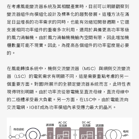
在考慮風能變流器系統及其相關產業時，目前可以明顯觀察到
變流器組件向模組化設計及標準化的趨勢發展。這種方法在滿
足日益增長的功率需求的同時，也能有效縮短開發週期。它還
支援相同功率組件的重複多次利用，適用於具備更高功率等級
的風力渦輪機。由於風力渦輪機機艙內空間有限，因此增加機
櫃數量可能不現實。因此，為提高各個組件的功率密度是必要
的。
在風能轉換系統中，機側交流變流器（MSC）與網側交流變流
器（LSC）的電氣需求有明顯不同，這是需要重點考慮的另一
個重要方面。對圖1所展示的全額定變流器系統而言，此特性表
現得特別明顯。由於功率流從發電機至直流母線，直流母線中
的二極體承受最大負載。另一方面，在LSC中，由於電能流向
交流電網，IGBT成為功率模組內承受應力最大的晶片。