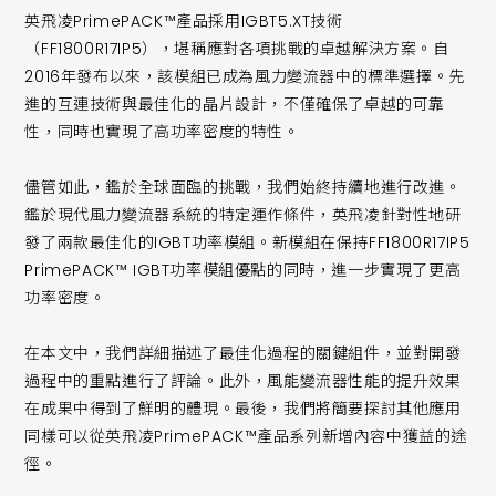
英飛凌PrimePACK™產品採用IGBT5.XT技術
（FF1800R17IP5），堪稱應對各項挑戰的卓越解決方案。自
2016年發布以來，該模組已成為風力變流器中的標準選擇。先
進的互連技術與最佳化的晶片設計，不僅確保了卓越的可靠
性，同時也實現了高功率密度的特性。
儘管如此，鑑於全球面臨的挑戰，我們始終持續地進行改進。
鑑於現代風力變流器系統的特定運作條件，英飛凌針對性地研
發了兩款最佳化的IGBT功率模組。新模組在保持FF1800R17IP5
PrimePACK™ IGBT功率模組優點的同時，進一步實現了更高
功率密度。
在本文中，我們詳細描述了最佳化過程的關鍵組件，並對開發
過程中的重點進行了評論。此外，風能變流器性能的提升效果
在成果中得到了鮮明的體現。最後，我們將簡要探討其他應用
同樣可以從英飛凌PrimePACK™產品系列新增內容中獲益的途
徑。