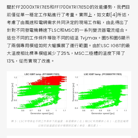
關於FF2000XTR17IE5和FF1700XTR17IE5D的效能優勢，我們目
前僅從單一穩定工作點進行了考量。實際上，如文獻[4]所述，
考慮了由風速和電網需求共同決定的現場工作點，由此得出了
針對不同發電機轉速下LSC和MSC的一系列變流器電流組合。
這些不同的工作條件導致不同的結溫 Tvj,max。圖5和圖6顯示
了兩個專用模組如何大幅擴展了運行範圍。由於LSC IGBT的最
大溫度相比標準模組減少了25%，MSC二極體的溫度下降了
13%，從而實現了改進。