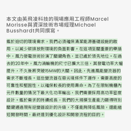
本文由英飛凌科技的現場應用工程師Marcel
Morisse與資深技術市場經理Michael
Busshardt共同撰寫。
鑑於迫切的環境需求，我們必須確保清潔能源基礎設施的啟
用，以減少碳排放對環境的負面影響。在這項至關重要的舉措
中，風力發電技術扮演了關鍵角色，並已處於領先地位。在過
去的20年中，風力渦輪機的尺寸已擴大三倍，其發電功率大幅
提升，不久後將突破15MW的大關。因此，先進風能變流器的
需求不斷增長。這些變流器在惡劣境條件下運作，需要高度的
可靠性和堅固性，以確保較長的使用壽命。為了在限制機櫃內
元件數量的情況下最大化功率輸出，我們需要採用高功率密度
設計。鑑於需求的持續成長，我們的大規模生產能力顯得特別
關鍵通過現有逆變器設計的升級，不僅能夠降低風險，還能縮
短開發時間，最終達到優化設計和開發流程的目的。