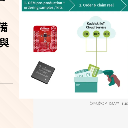
M
備
準與
英飛凌OPTIGA™ Tru