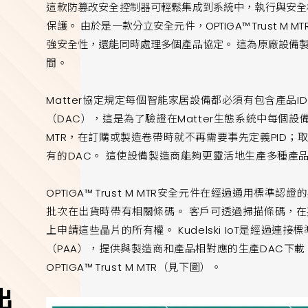
這款防篡改安全控制器可輕鬆集成到系統中，執行與安全
保護。 由於是一款分立安全元件，OPTIGA™ Trust 
強安全性，還能同時處理多個產品協定。 這為原廠設備
間。
Matter協定規定每個智能家居設備都必須有包含產品ID
（DAC），這是為了驗證在Matter生態系統中每個設備的真
MTR，在訂購或製造卷帶時就不再需要事先定義PID
有的DAC。 這使設備製造商能夠更靈活地生產多種產
OPTIGA™ Trust M MTR安全元件在經過通用標
批次在出貨時帶有相關條碼。 客戶可透過掃描條碼，在英飛凌
上申請這些晶片的所有權。 Kudelski IoT是經過
（PAA），提供與製造商和產品相對應的生產DAC下載
OPTIGA™ Trust M MTR（見下圖）。
出