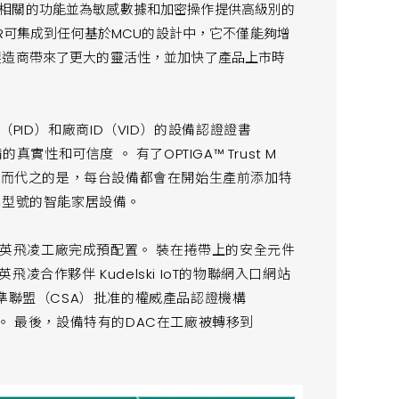
相關的功能並為敏感數據和加密操作提供高級別的
M MTR可集成到任何基於MCU的設計中，它不僅能夠增
製造商帶來了更大的靈活性，並加快了產品上市時
（PID）和廠商ID（VID）的設備認證證書
實性和可信度 。 有了OPTIGA™ Trust M
；取而代之的是，每台設備都會在開始生產前添加特
品型號的智能家居設備。
準認證的英飛凌工廠完成預配置。 裝在捲帶上的安全元件
合作夥伴 Kudelski IoT的物聯網入口網站
連接標準聯盟（CSA）批准的權威產品認證機構
。 最後，設備特有的DAC在工廠被轉移到