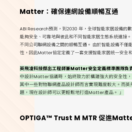
Matter：確保連網設備順暢互通
ABI Research預測，到2030 年，全球智能家居設
能夠安全、可靠地與彼此和不同智能家居生態系統連接。 這
不同公司聯網設備之間的順暢互通。 由於智能設備不僅
性，因此Matter協定定義了一套支援智能家居統一安全
英飛凌科技傑出工程師兼Matter安全定義標準團隊負責人
中設計Matter協議時，始終致力於構建強大的安全性，
其中一些對物聯網產品設計師而言實現難度較大。而英飛凌的OP
題，現在設計師可以更輕鬆地打造Matter產品。 」
OPTIGA™ Trust M MTR 促進M