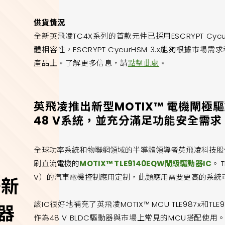
供貨情況
全新英飛凌TC4X系列的首款元件已採用ESCRYPT Cycu
體相容性，ESCRYPT CycurHSM 3.x能夠根據
產品上。了解更多信息，請
點擊此處
。
英飛凌推出新型MOTIX™ 電機閘極驅
48 V系統，並充分滿足功能安全需求
全球功率系統和物聯網領域的半導體領導者英飛凌科技股份
刷直流電機的
MOTIX™ TLE9140EQW閘級驅動器IC
。 
V）的汽車電機控制應用定制，此類應用需要更高的系統
升新
該IC很好地補充了英飛凌MOTIX™ MCU TLE987x和
制器
作為48 V BLDC驅動器與市場上常見的MCU搭配使