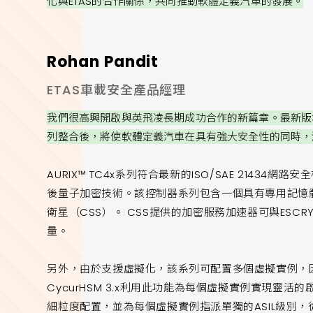
化與ETAS的合作關係，共同推動軟體定義汽車的發展。
Rohan Pandit
ETAS車載安全產品經理
我們很高興開啟與英飛凌長期成功合作的新篇章。最新版本的ESC
列整合後，將使軟體定義汽車在具有強大安全性的同時，
AURIX™ TC4x系列符合最新的ISO/SAE 2143
後量子加密技術。該控制器系列包含一個具有專用記憶體
衛星（CSS）。 CSS提供的加密服務加速器可與ESCRYP
量。
另外，由於支援虛擬化，該系列可配置多個虛擬實例，因此
CycurHSM 3.x利用此功能為每個虛擬實例實現靈
細粒度配置，並為每個虛擬實例指派單獨的ASIL級別