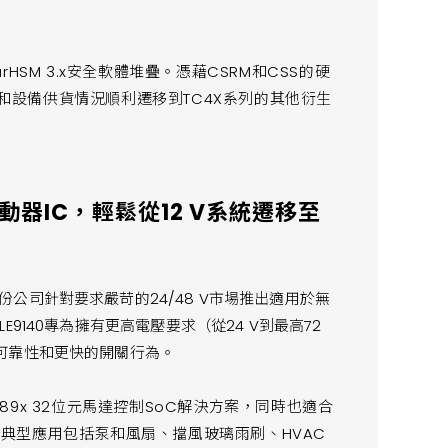
rHSM 3.x安全軟體堆疊。憑藉CSRM和CSS的硬
市場需求和設備供貨情況順利遷移到TC4X系列的其他衍生
動器IC，輕鬆從12 V系統遷移至
公司針對要求嚴苛的24/48 V市場推出適用於無
TLE9140專為擁有更高電壓要求（從24 V到最高72
可靠性和更快的開關行為。
TLE989x 32位元馬達控制SoC解決方案，同時也適合
用。典型應用包括泵和風扇、擋風玻璃雨刷、HVAC