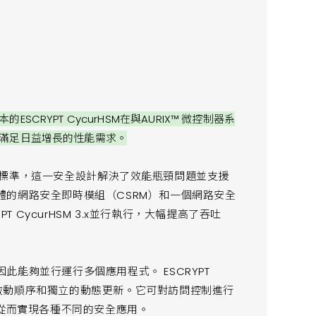
RYPT CycurHSM在與AURIX™ 微控制器系
滿足日益增長的性能需求。
4網路安全標準，這一安全設計解決了效能瓶頸問題並支援
的網路安全即時模組（CSRM）和一個網路安全
T CycurHSM 3.x並行執行，大幅提高了吞吐
能夠並行運行多個應用程式。 ESCRYPT
活的啟動順序和獨立的動態更新。它可對訪問控制進行
，從而實現各種不同的安全應用。