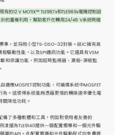
V MOTIX™ TLE987x和TLE989x電機控制設
硬體設計的重複利用，幫助客戶在轉用24/48 V系統時縮
 B標準，並採用小型TS-DSO-32封裝。該IC擁有高
SFET閘極驅動性能，以及SPI通訊功能。它還具有VSM
診斷和保護功能，例如超時監視器、漏極-源極監
。
適應MOSFET控制功能，可補償系統中MO​​SFET
行為。這使得系統能夠憑藉更慢的轉換速率優化電
降時間降低功耗。
IC配備了多種軟體和工具，例如對使用者友善的
凌還為TLE9140提供一個配置嚮導和一個元件驅
簡單的API。此配置嚮導和元件驅動程式均免費提