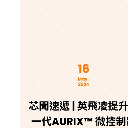
16
May .
2024
芯聞速遞 | 英飛凌提
一代AURIX™ 微控