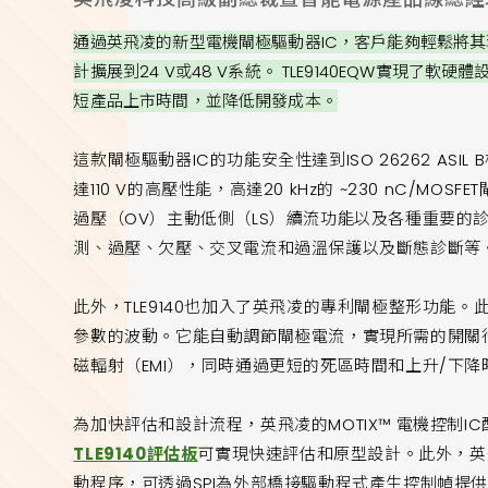
通過英飛凌的新型電機閘極驅動器IC，客戶能夠輕鬆將其現有的12 
計擴展到24 V或48 V系統。 TLE9140EQW實現了軟
短產品上市時間，並降低開發成本。
這款閘極驅動器IC的功能安全性達到ISO 26262 ASIL
達110 V的高壓性能，高達20 kHz的 ~230 nC/MO
過壓（OV）主動低側（LS）續流功能以及各種重要的
測、過壓、欠壓、交叉電流和過溫保護以及斷態診斷等
此外，TLE9140也加入了英飛凌的專利閘極整形功能。此自
參數的波動。它能自動調節閘極電流，實現所需的開關
磁輻射（EMI），同時通過更短的死區時間和上升/下
為加快評估和設計流程，英飛凌的MOTIX™ 電機控制
TLE9140評估板
可實現快速評估和原型設計。此外，英飛
動程序，可透過SPI為外部橋接驅動程式產生控制幀提供