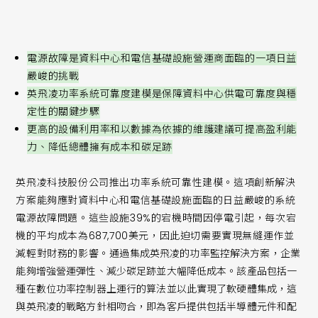
電源故障是資料中心和電信基礎設施營運商面臨的一項日益
嚴峻的挑戰
英飛凌功率系統可靠度建模是保障資料中心供電可靠度與穩
定性的關鍵步驟
更高的設備利用率和以數據為依據的維護建議可提高盈利能
力、降低總體擁有成本和碳足跡
英飛凌科技股份公司推出功率系統可靠性建模。這項創新解決
方案能夠應對資料中心和電信基礎設施面臨的日益嚴峻的系統
電源故障問題。這些設施39%的宕機時間因停電引起，每次宕
機的平均成本為687,700美元，因此迫切需要實現無縫運作並
減輕對財務的影響。通
過集成英飛凌的功率監控解決方案，企業
能夠增強營運彈性、減少碳足跡並大幅降低成本。該產品包括一
種在數位功率控制器上運行的算法並以此實現了軟硬體集成，這
與英飛凌的戰略方針相吻合，即為客戶提供包括半導體元件和配