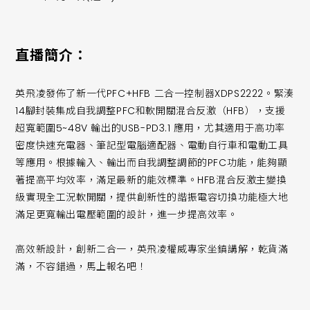
直播簡介：
英飛凌發佈了新一代PFC+HFB 二合一控制器XDPS2222。緊湊
14腳封裝集成自我調整PFC和軟開關混合反激（HFB），支援
超寬範圍5~48V 輸出的USB-PD3.1 應用，尤其適用于高功率
密度快速充電器、筆記型電腦適配器、電動自行車和電動工具
等應用。根據輸入、輸出而自我調整調節的PFC功能，能夠顯
著提高平均效率，滿足最新的能效標準。HFB混合反激主變換
級實現全工況軟開關，提供創新性的諧振電容切換功能極大地
滿足更寬輸出電壓範圍的設計，進一步提高效率。
高效新設計，創新二合一，英飛凌權威專家坐鎮講解，乾貨滿
滿，不容錯過，馬上報名吧！