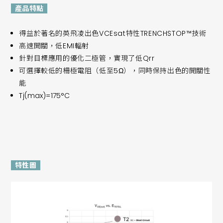
產品特點
得益於著名的英飛凌出色VCEsat特性TRENCHSTOP™技術
高速開關，低EMI輻射
針對目標應用的優化二極管，實現了低Qrr
可選擇較低的柵極電阻（低至5Ω），同時保持出色的開關性
能
Tj(max)=175°C
特性圖