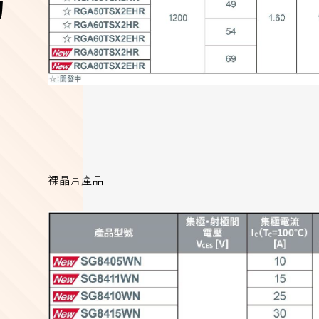
力
裸晶片產品