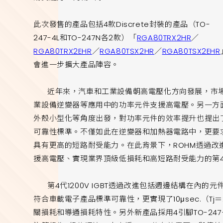
此次發售的產品包括4款Discrete封裝的產品（TO-
247-4L和TO-247N各2款）「
RGA80TRX2HR
／
RGA80TRX2EHR
／
RGA80TSX2HR
／
RGA80TSX2EHR
會進一步擴大產品陣容。
近年來，汽車和工業設備朝高電壓化方向發展，市場
業設備逆變器等應用中的功率元件支援高電壓。另一方
外殼小型化等角度出發，對功率元件的效率提升也提出
可靠性標準。不僅如此在逆變器和加熱器電路中，更要
具有更高的短路耐受能力。在此背景下，ROHM透過
援高電壓、實現業界頂級低損耗和高短路耐受能力的第4代
第4代1200V IGBT透過改進包括週邊結構在內的元
符合車載電子產品標準可靠性，更實現了10μsec.（T
關損耗和導通損耗特性。另外新產品採用4引腳TO-247