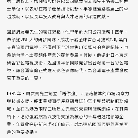
第一屆校友、增你強股份有限公司總裁周友義先生名譽工程博
士學位，以表彰在電子產業技術創新、半導體通路發展上的卓
越成就，以及長年投入教育與人才培育的深遠貢獻。
回顧周友義先生的職涯起點，他早年於大同公司服務十四年，
帶領逾250人的研發團隊，成功研發全球首台可攜式12吋黑白
交直流兩用電視，不僅創下全球銷售500萬台的亮眼紀錄，也
帶動台灣本土零組件產業的蓬勃發展。其後，他遠赴日本東芝
研習彩色電視技術，返國後率領團隊開發出台灣第一台彩色電
視，讓台灣家庭正式邁入彩色影像時代，為台灣電子產業發展
寫下重要的一頁。
1982年，周友義先生創立「增你強」，憑藉精準的市場洞察力
與技術支援，將事業版圖從產品研發延伸至半導體通路服務領
域，並在香港及兩岸三地建立完善的營運與服務網絡。在其帶
領下，增你強發展為以技術支援為核心的半導體通路領導企
業，年營收突破新台幣400億元，成為連結國際原廠與產業客
戶的重要橋梁。