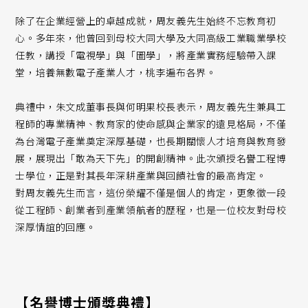
除了在企業經營上的卓越成就，周友義先生始終不忘教育初
心。多年來，他曾回到母校大同大學及大同高級工業職業學校
任教，講授「電視學」與「圖學」，將產業實務經驗帶入課
堂，培養無數電子產業人才，桃李遍布各界。
典禮中，朱文成董事長與何明果校長表示，周友義先生兼具工
程師的專業精神、教育家的使命感與企業家的遠見格局，不僅
為台灣電子產業奠定深厚基礎，也長期關懷人才培育與教育發
展，展現出「敢為天下先」的開創精神。此次頒授名譽工程博
士學位，正是對其長年深耕產業與回饋社會的最高肯定。
對周友義先生而言，這份榮耀不僅是個人的肯定，更象徵一段
從工程師、創業者到產業領航者的歷程，也是一位校友對母校
深厚情誼的回應。
【名譽博士頒獎典禮】