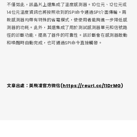
不僅如此，該晶片上還集成了溫度感測器。10位元、12位元或
14位元溫度資訊也將按照收到的SPI命令通過SPI介面傳輸。兩
款感測器均帶有特殊的省電模式，使使用者能夠進一步降低感
測器的功耗。此外，其還集成了用於測試感測器單元和信號路
徑的診斷功能，提高了器件的可靠性。該診斷會在感測器啟動
和喚醒時自動完成，也可通過SPI命令直接觸發。
文章出處：英飛凌官方微信(
https://reurl.cc/11DrMG
)