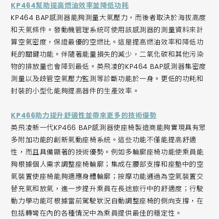
KP464幫助提高燃油效率並降低功耗
KP464 BAP感測器能夠測量大氣壓力，而後者取決於海拔高度
和天氣條件。發動機管理系統可使用該感測器的測量資料來計
算空氣密度，保證最優的空燃比。這是提高燃油效率和降低功
耗的關鍵功能。伴隨著能量損失的減少，二氧化碳和其他污染
物的排放量也會降到最低。英飛凌的KP464 BAP感測器集密度
測量以及歧管空氣壓力監測等診斷功能於一身。更低的功耗和
封裝的小型化能夠提高器件的生產效率。
KP466助力提升舒適性並帶來更多的技術優勢
英飛凌新一代KP466 BAP感測器使座椅製造商能夠實現具有眾
多附加功能的創新氣動座椅系統。這些功能不僅能提高舒適
性，而且具備顯著的技術優勢。例如多輪廓座椅功能使乘員能
夠根據個人需求調整座椅輪廓；集成在腰部支撐和座墊中的空
氣裝置使座椅能夠適應身體輪廓；按摩功能通過為空氣裝置交
替充氣和放氣，進一步提升乘員在長途旅行中的舒適度；行駛
動力學功能可根據當前駕駛狀況自動調整座椅的側向支撐，在
包括轉彎在內的各種情況中為乘員提供最佳的穩定性。