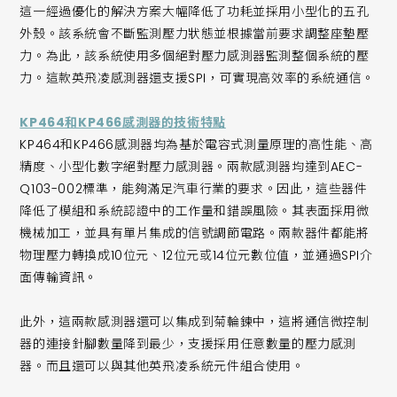
這一經過優化的解決方案大幅降低了功耗並採用小型化的五孔
外殼。該系統會不斷監測壓力狀態並根據當前要求調整座墊壓
力。為此，該系統使用多個絕對壓力感測器監測整個系統的壓
力。這款英飛凌感測器還支援SPI，可實現高效率的系統通信。
KP464和KP466感測器的技術特點
KP464和KP466感測器均為基於電容式測量原理的高性能、高
精度、小型化數字絕對壓力感測器。兩款感測器均達到AEC-
Q103-002標準，能夠滿足汽車行業的要求。因此，這些器件
降低了模組和系統認證中的工作量和錯誤風險。其表面採用微
機械加工，並具有單片集成的信號調節電路。兩款器件都能將
物理壓力轉換成10位元、12位元或14位元數位值，並通過SPI介
面傳輸資訊。
此外，這兩款感測器還可以集成到菊輪鍊中，這將通信微控制
器的連接針腳數量降到最少，支援採用任意數量的壓力感測
器。而且還可以與其他英飛凌系統元件組合使用。