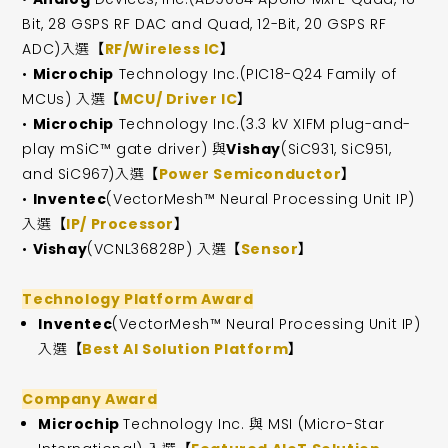
Bit, 28 GSPS RF DAC and Quad, 12-Bit, 20 GSPS RF
ADC)入選
【
RF/Wireless IC
】
•
Microchip
Technology Inc.(PIC18-Q24 Family of
MCUs) 入選
【
MCU/ Driver IC
】
•
Microchip
Technology Inc.(3.3 kV XIFM plug-and-
play mSiC™ gate driver) 與
Vishay
(SiC931, SiC951,
and SiC967)入選
【
Power Semiconductor
】
•
Inventec
(VectorMesh™ Neural Processing Unit IP)
入選
【
IP/ Processor
】
•
Vishay
(VCNL36828P) 入選
【
Sensor
】
Technology Platform Award
Inventec
(VectorMesh™ Neural Processing Unit IP)
入選
【
Best AI Solution Platform
】
Company Award
Microchip
Technology Inc. 與 MSI (Micro-Star