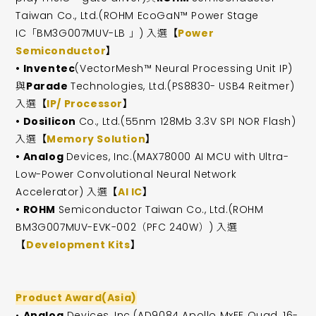
Taiwan Co., Ltd.(ROHM EcoGaN™ Power Stage
IC「BM3G007MUV-LB 」) 入選
【
Power
Semiconductor
】
• Inventec
(VectorMesh™ Neural Processing Unit IP)
與
Parade
Technologies, Ltd.(PS8830- USB4 Reitmer)
入選
【
IP/ Processor
】
• Dosilicon
Co., Ltd.(55nm 128Mb 3.3V SPI NOR Flash)
入選
【
Memory Solution
】
• Analog
Devices, Inc.(MAX78000 AI MCU with Ultra-
Low-Power Convolutional Neural Network
Accelerator) 入選
【
AI IC
】
• ROHM
Semiconductor Taiwan Co., Ltd.(ROHM
BM3G007MUV-EVK-002（PFC 240W）) 入選
【
Development Kits
】
Product Award(Asia)
•
Analog
Devices, Inc.(AD9084 Apollo MxFE Quad, 16-