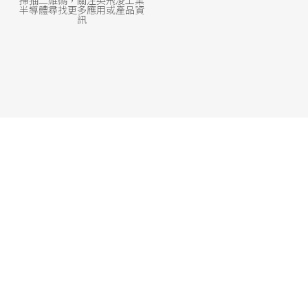
掃描二維碼，關注英飛凌工業
半導體尋找更多應用或產品資
訊