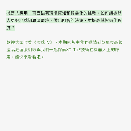
機器人應用一直面臨著環境感知和智能化的挑戰，如何讓機器
人更好地感知周圍環境、做出明智的決策，並提高其智慧化程
度？
歡迎大家收看《凌感TV》，本期影片中我們邀請到英飛凌高級
產品經理張訓彬與我們一起探索3D ToF技術在機器人上的應
用，趕快來看看吧。
A: ToF的全名為Time-of-flight，是利用發射光和反射光之間
的時間差去測量距離的感測器。它具有
精度高
，
速度快
等特