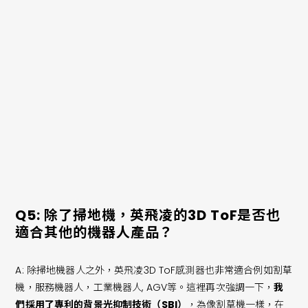
模組體積非常小，只有31x16x8mm，
極大節省了機器的內部空
間
，也可以把機器做得更小，更薄，比如把掃地機地高度做到
80毫米，甚至更薄，使得掃地機可以方便進入更低矮的空間；
2. hToF模組取代了LDS模組，
提高了整個系統的可靠性，延長
使用壽命，減少了噪音
；
3. hToF模組提供快速的3D SLAM和避障能力，
提供完整，可
靠的空間資訊
；
4. hToF模組還可以提供手勢識別，人機互動，AI等智能化的功
能。
點擊按鈕，立即觀看影片
Q5: 除了掃地機，英飛凌的3D ToF是否也
適合其他的機器人產品？
A:
除掃地機器人之外，英飛凌3D ToF感測器也非常適合例如割草
機，服務機器人，工業機器人, AGV等。這裡再次強調一下，
我
們採用了專利的背景光抑制技術（SBI）
，為像割草機一樣，在