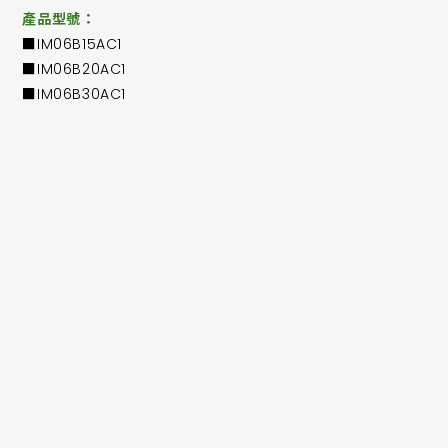
產品型號：
■IM06B15AC1
■IM06B20AC1
■IM06B30AC1
基於TRENCHSTOP™ IGBT 7
600V三相橋逆變器，開放式發射級
額定電流從15A，20A，30A
堅固耐用的600V SOI柵極驅動器技術(6EDM3)
過電流關機
所有通道帶欠壓鎖定
下橋臂接腳可用於所有相電流監測