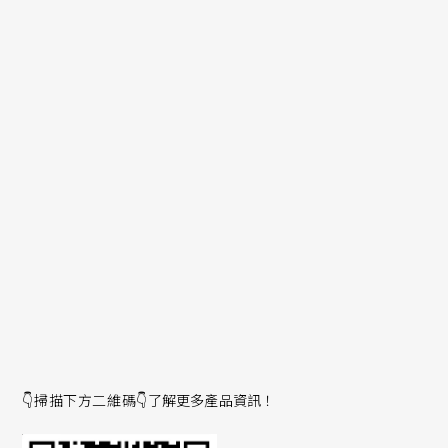
家用空調
洗衣機
熱泵
工業風機和泵浦
小功率電機驅動器
👇掃描下方二維碼👇
了解更多產品資訊！