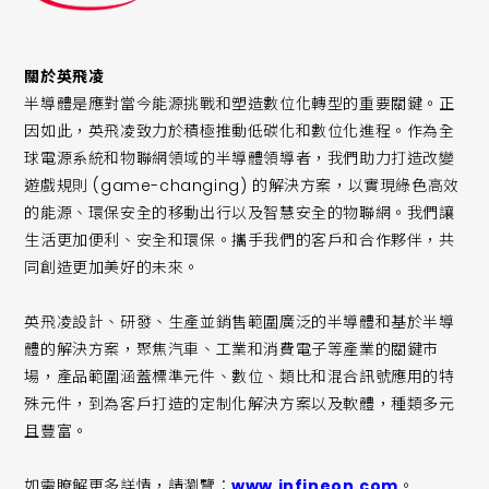
關於英飛凌
半導體是應對當今能源挑戰和塑造數位化轉型的重要關鍵。正
因如此，英飛凌致力於積極推動低碳化和數位化進程。作為全
球電源系統和物聯網領域的半導體領導者，我們助力打造改變
遊戲規則 (game-changing) 的解決方案，以實現綠色高效
的能源、環保安全的移動出行以及智慧安全的物聯網。我們讓
生活更加便利、安全和環保。攜手我們的客戶和合作夥伴，共
同創造更加美好的未來。
英飛凌設計、研發、生產並銷售範圍廣泛的半導體和基於半導
體的解決方案，聚焦汽車、工業和消費電子等產業的關鍵市
場，產品範圍涵蓋標準元件、數位、類比和混合訊號應用的特
殊元件，到為客戶打造的定制化解決方案以及軟體，種類多元
且豐富。
如需瞭解更多詳情，請瀏覽：
www.infineon.com
。