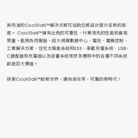
英飛凌的CoolGaN™解決方案可協助您將設計提升至新的高
度。 CoolGaN™擁有出色的可靠性、行業領先的性能和最高
質量，能夠為伺服器、超大規模數據中心、電信、電機控制、
工業解決方案、住宅太陽能系統和ESS、車載充電系統、USB-
C適配器和充電器以及音響系統等眾多應用中的各種不同系統
創造巨大價值。
探索CoolGaN™創新世界，邁向高效率、可靠的新時代！
CoolGaN™Drive 600V/700V G5產品系列基於