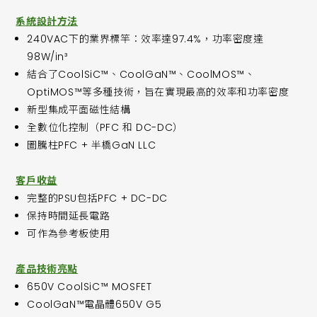
系統設計方法
240VAC下的業界標竿：效率達97.4%，功率密度達
98W/in³
結合了CoolSiC™、CoolGaN™、CoolMOS™、
OptiMOS™等多種技術，旨在實現最高的效率和功率密度
新型集成平面磁性結構
全數位化控制（PFC 和 DC-DC）
圖騰柱PFC + 半橋GaN LLC
客戶收益
完整的PSU包括PFC + DC-DC
保持時間延長電路
可作為參考板使用
產品技術亮點
650V CoolSiC™ MOSFET
CoolGaN™電晶體650V G5