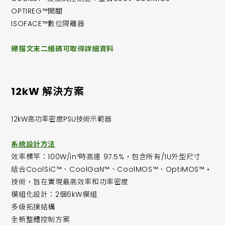
OPTIREG™開關
ISOFACE™數位隔離器
掃描文末二維碼可取得詳細資料
12kW 解決方案
12kW高功率密度PSU技術示範器
系統設計方法
效率標竿：100W/in³時高達 97.5%，包含所有/1U外型尺寸
結合CoolSiC™、CoolGaN™、CoolMOS™、OptiMOS™ •
技術，旨在實現最高效率和功率密度
模組化設計：2個6kW模組
多級拓撲結構
全新整體控制方案