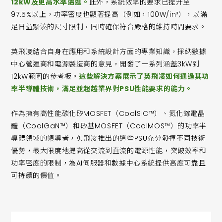
12kW及更高水準邁進。
此外，系統效率的要求已提升至
97.5%以上，功率密度也顯著提高（例如，100W/in³），以滿
足日益緊湊的尺寸限制，同時確保符合嚴格的維持時間要求。
英飛凌結合自身在應用和系統設計方面的專業知識，採納數據
中心營運商和電源製造商的意見，開發了一系列涵蓋3kW到
12kW範圍的參考板。
這些解決方案展示了英飛凌如何通過其功
率半導體技術，滿足並超越業界對PSU性能要求的能力。
作為擁有高性能碳化矽MOSFET（CoolSiC™）、氮化鎵電晶
體（CoolGaN™）和矽基MOSFET（CoolMOS™）的功率半
導體領域的領導者，英飛凌推出的這些PSU充分發揮不同技術
優勢，最大限度地提高從交流到直流的電源性能，突破效率和
功率密度的限制，為AI伺服器和數據中心系統提供高度可靠且
可持續的價值。