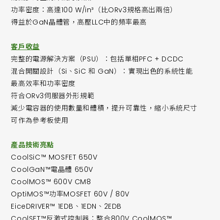
功率密度：高達100 W/in³（比ORv3規格高出兩倍）
得益於GaN晶體管，高壓LLC中的頻率最高
客戶收益
完整的電源解決方案（PSU）：包括單相PFC + DCDC
混合開關設計（Si、SiC 和 GaN）：實現出色的系統性能
最高效率和功率密度
符合ORv3伺服器外形規範
減少電容器的使用數量和體積，提升可靠性，縮小系統尺寸
可作為參考板使用
產品技術亮點
CoolSiC™ MOSFET 650V
CoolGaN™電晶體 650V
CoolMOS™ 600V CM8
OptiMOS™功率MOSFET 60V / 80V
EiceDRIVER™ 1EDB、1EDN、2EDB
CoolSET™反激式控制器：整合800V CoolMOS™