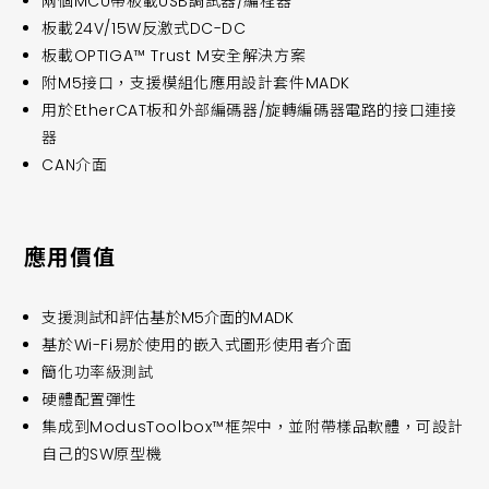
兩個MCU帶板載USB調試器/編程器
板載24V/15W反激式DC-DC
板載OPTIGA™ Trust M安全解決方案
附M5接口，支援模組化應用設計套件MADK
用於EtherCAT板和外部編碼器/旋轉編碼器電路的接口連接
器
CAN介面
應用價值
支援測試和評估基於M5介面的MADK
基於Wi-Fi易於使用的嵌入式圖形使用者介面
簡化功率級測試
硬體配置彈性
集成到ModusToolbox™框架中，並附帶樣品軟體，可設計
自己的SW原型機