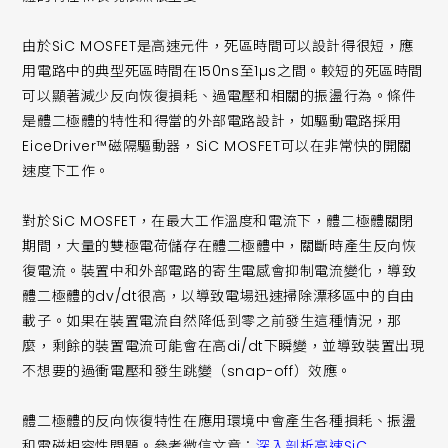
由於SiC MOSFET是高速元件，死區時間可以設計得很短，應
用電路中的典型死區時間在150ns至1µs之間。較短的死區時間
可以顯著減少反向恢復損耗、過電壓和相關的振盪行為。條件
是體二極體的特性和得當的外部電路設計，如驅動電路採用
EiceDriver™磁隔驅動器，SiC MOSFET可以在非常快的開關
速度下工作。
對於SiC MOSFET，在最大工作溫度和電流下，體二極體關閉
期間，大量的雙極電荷儲存在體二極體中，關斷時產生反向恢
復電流。裝置中和外部電路的寄生電感會抑制電流變化，導致
體二極體的dv/dt很高，以導致電場迅速掃除漂移區中的自由
載子。如果在裝置電流自然降低到零之前發生這種情況，那
麼，剩餘的裝置電流可能會在高di/dt下瞬變，並導致裝置出現
不想要的過衝電壓和發生跳變（snap-off）效應。
體二極體的反向恢復特性在應用環境中會產生各種損耗、振盪
和電磁相容性問題。參考微信文章：
深入剖析高速SiC