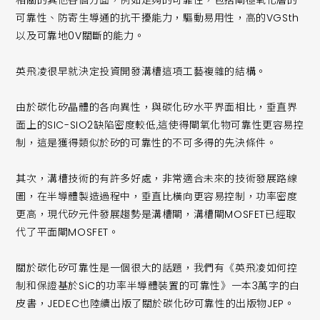
可靠性、防寄生導通的抗干擾能力，驅動易用性，高的VGSth
以及可靠地0V關斷的能力。
英飛凌很早就決定投資開發溝槽這項工藝複雜的結構。
由於碳化矽晶體的各向異性，與碳化矽水平界面相比，垂直界
面上的SIC-SIO2缺陷密度較低,這使得閘氧化物可靠性更容易控
制，這是獲得類似於矽的可靠性的不可多得的先決條件。
其次，溝槽技術的有許多好處，非常適合未來的技術發展路線
圖，在半導體製造過程中，垂直比橫向更容易控制，功率密度
更高，現代矽元件發展趨勢是溝槽閘，溝槽閘MOSFET已經取
代了平面閘MOSFET。
關於碳化矽可靠性是一個很大的話題，我們有《英飛凌如何控
制和保證基於SiC的功率半導體裝置的可靠性》一本3萬字的白
皮書，JEDEC也陸續出版了關於碳化矽可靠性的出版物JEP。