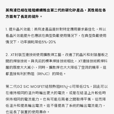
英飛凌已經在陸陸續續推出第二代的碳化矽產品，其性能在各
方面有了長足的提升。
1.
提升晶片效能：英飛凌產品是針對特定應用要求最佳化，所以
看晶片效能提升也應該在典型負載使用情況下，在典型負載使用
情況下，功率損耗降低5%~20%
2.
.XT封裝互連技術使用擴散焊工藝，改進了的晶片和封裝基板之
間的焊接技術。與先前的標準焊接技術相比，.XT連接技術將焊料
層的厚度大大減小，同時，擴散焊也大大降低了空洞的機率，這
都直接有利於熱阻（RthJC）的降低。
第二代G2 SiC MOSFET結殼熱阻Rth,j-c可降低12%，因此可以
在維持相同的溫升時輸出更大的電流，或是在結溫上升較低時
保持相同的電流能力。也有可能在兩者之間取得平衡，從而降
低溫升和提高輸出電流。這不僅提高了系統的輸出電流能力，
也延長了裝置的使用壽命。