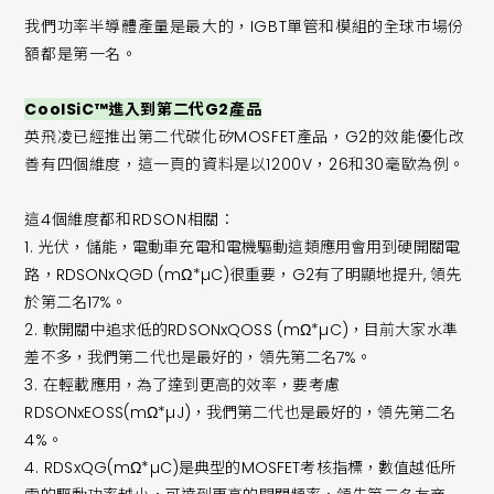
我們功率半導體產量是最大的，IGBT單管和模組的全球市場份
額都是第一名。
CoolSiC™進入到第二代G2產品
英飛凌已經推出第二代碳化矽MOSFET產品，G2的效能優化改
善有四個維度，這一頁的資料是以1200V，26和30毫歐為例。
這4個維度都和RDSON相關：
1.
光伏，儲能，電動車充電和電機驅動這類應用會用到硬開關電
路，RDSONxQGD (mΩ*µC)很重要，G2有了明顯地提升, 領先
於第二名17%。
2.
軟開關中追求低的RDSONxQOSS (mΩ*µC)，目前大家水準
差不多，我們第二代也是最好的，領先第二名7%。
3.
在輕載應用，為了達到更高的效率，要考慮
RDSONxEOSS(mΩ*µJ)，我們第二代也是最好的，領先第二名
4%。
4.
RDSxQG(mΩ*µC)是典型的MOSFET考核指標，數值越低所