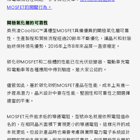
MOSFET的開關行為。
閘極氧化層的可靠性
英飛凌CoolSiC™溝槽型MOSFET具備優異的閘極氧化層可靠
性，生產製程和質檢流程經過20餘年不斷優化，讓晶片和封裝
始終保持領先優勢，2016年上市8年來品質一直很穩定。
碳化矽MOSFET和二極體的性能已在光伏逆變器、電動車充電
和電動車等各種應用中得到驗證，是大家公認的。
儘管如此，基於碳化矽的MOSFET產品在性能，成本上有進一
步提高潛力，晶片設計中要在性能、堅固性和可靠性之間選擇
適當的平衡。
MOSFET元件追求低的導通電阻，型號命名就是依照電阻值命
名的，在相同晶片面積下實現更小的導通電阻，這樣元件的成
本就更低。但設計產品時也需要考慮與實際電力電子系統設計
相關的其他各個方面，例如足夠的可靠性，包括閘極氧化層的