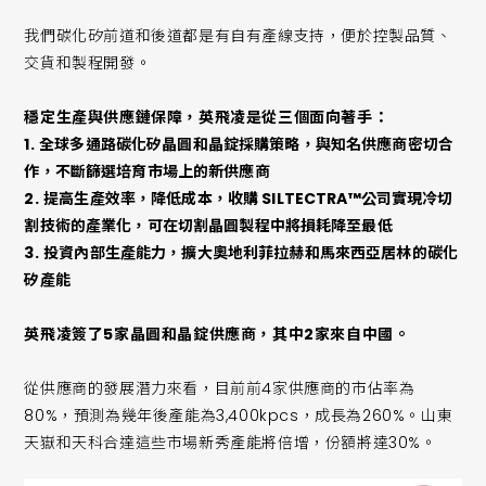
我們碳化矽前道和後道都是有自有產線支持，便於控製品質、
交貨和製程開發。
穩定生產與供應鏈保障，英飛凌是從三個面向著手：
1.
全球多通路碳化矽晶圓和晶錠採購策略，與知名供應商密切合
作，不斷篩選培育市場上的新供應商
2.
提高生產效率，降低成本，收購 SILTECTRA™公司實現冷切
割技術的產業化，可在切割晶圓製程中將損耗降至最低
3.
投資內部生產能力，擴大奧地利菲拉赫和馬來西亞居林的碳化
矽產能
英飛凌簽了5家晶圓和晶錠供應商，其中2家來自中國。
從供應商的發展潛力來看，目前前4家供應商的市佔率為
80%，預測為幾年後產能為3,400kpcs，成長為260%。山東
天嶽和天科合達這些市場新秀產能將倍增，份額將達30%。