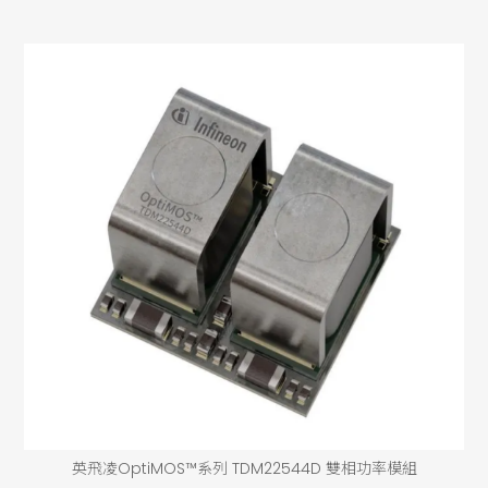
英飛凌OptiMOS™系列 TDM22544D 雙相功率模組