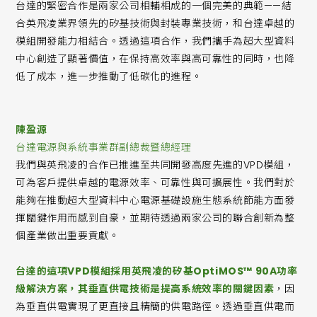
台達的緊密合作是兩家公司相輔相成的一個完美的典範——結
合英飛凌業界領先的矽基技術與封裝專業技術，和台達卓越的
模組開發能力相結合。透過這項合作，我們攜手為超大型資料
中心創造了顯著價值，在保持高效率與高可靠性的同時，也降
低了成本，進一步推動了低碳化的進程。
陳盈源
台達電源與系統事業群副總裁暨總經理
我們與英飛凌的合作已推進至共同開發高度先進的VPD模組，
可為客戶提供卓越的電源效率、可靠性與可擴展性。我們對於
能夠在推動超大型資料中心電源基礎設施生態系統節能方面發
揮關鍵作用而感到自豪，並期待透過兩家公司的聯合創新為整
個產業做出重要貢獻。
台達的這項VPD模組採用英飛凌的矽基OptiMOS™ 90A功率
級解決方案，其垂直供電技術是提高系統效率的關鍵因素
，因
為垂直供電實現了更直接且精簡的供電路徑。透過垂直供電而