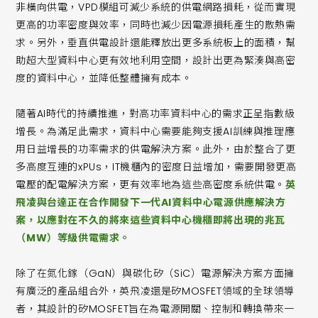
非橫向供電，VPD模組可減少系統的供電網路損耗，從而實現
更高的功率密度與效率，同時也減少因電源損耗產生的散熱需
求。另外，垂直供電設計還能釋放出更多系統板上的面積，幫
助超大型資料中心更有效地利用空間，設計出更為緊湊與高密
度的資料中心，並降低整體擁有成本。
隨著AI時代的持續推進，對高功率資料中心的需求正呈指數級
增長。為滿足此需求，資料中心需要能夠支援AI訓練與推理應
用日益增長的功率需求的供電解決方案。此外，由於整合了更
多高度互連的xPUs，IT機櫃內的密度日益增加，需要開發更高
電壓的配電解決方案，更有效率地為這些高密度系統供電。
英
飛凌與台達正在合作開發下一代AI資料中心電源供應解決方
案，以應對在不久的將來這些資料中心機櫃即將出現的兆瓦
（MW）等級供電需求。
除了在氮化鎵（GaN）與碳化矽（SiC）電源解決方案方面擁
有廣泛的產品組合外，英飛凌還是矽MOSFET領域的全球領導
者，其設計的矽MOSFET旨在為電源開關、控制和轉換帶來一