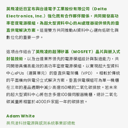
英飛凌近日宣布與台達電子工業股份有限公司（Delta
Electronics, Inc.）強化既有合作夥伴關係，共同開發高功
率密度電源模組，為超大型資料中心的AI處理器提供領先的垂
直供電解決方案。
這是雙方共同推動AI資料中心邁向低碳化與
數位化的重要一步。
這項合作結合了
英飛凌的超薄矽基（MOSFET）晶片與嵌入式
封裝技術
，以及台達業界領先的電源模組設計與製造能力，共
同開發具備高能效的高功率密度電源模組，以實現超大型資料
中心xPUs（運算單元）的垂直供電架構（VPD）。相較於傳統
的平面橫向供電分立式解決方案，垂直供電模組可為單一機櫃
在三年的產品週期中減少高達150噸的二氧化碳排放。若未來
的超大型資料中心將包含多達100個伺服器機櫃，總計二氧化
碳減量將相當於4000戶家庭一年的碳排放。
Adam White
英飛凌科技電源與感測系統事業部總裁