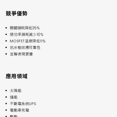
競爭優勢
開關損耗降低25%
總功率損耗減少10%
MOSFET溫度降低11%
抗米勒效應可靠性
並聯表現更優
應用領域
太陽能
儲能
不斷電系統UPS
電動車充電
驅動