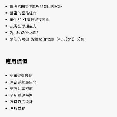
增強的開關性能與品質因數FOM
豐富的產品組合
優化的.XT擴散焊接技術
抗寄生導通能力
2μs短路耐受能力
緊湊的閘極-源極閾值電壓（VGS(th)）分佈
應用價值
更優能效表現
冷卻系統最佳化
更高功率密度
全新穩健特性
高可靠度設計
易於並聯