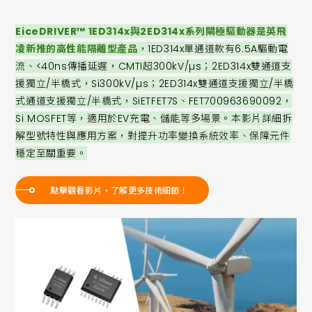
EiceDRIVER™ 1ED314x與2ED314x系列閘極驅動器是英飛
凌新推的高性能隔離型產品
，1ED314x單通道款有6.5A驅動電
流、<40ns傳播延遲，CMTI超300kV/µs；2ED314x雙通道支
援獨立/半橋式，Si300kV/µs；2ED314x雙通道支援獨立/半橋
式通道支援獨立/半橋式，SiETFET7S、FET700963690092，
Si MOSFET等，適用於EV充電、儲能等多場景。本影片詳細拆
解型號特性與應用方案，對提升功率變換系統效率、保障元件
穩定至關重要。
點擊觀看影片，了解更多技術細節！