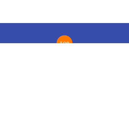
TOP
更多其他新聞
View More
<ROHM> ROHM推出頂部散熱
09
SiC MOSFET全新封裝 可兼顧
Jul . 2026
高散熱與高耐壓！