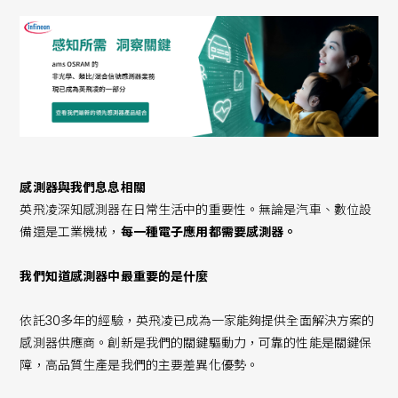
感測器與我們息息相關
英飛凌深知感測器在日常生活中的重要性。無論是汽車、數位設
備還是工業機械，
每一種電子應用都需要感測器。
我們知道感測器中最重要的是什麼
依託30多年的經驗，英飛凌已成為一家能夠提供全面解決方案的
感測器供應商。創新是我們的關鍵驅動力，可靠的性能是關鍵保
障，高品質生產是我們的主要差異化優勢。