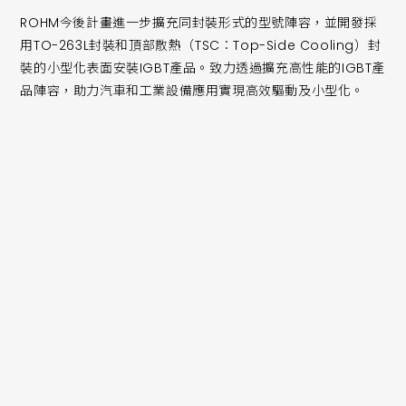
ROHM今後計畫進一步擴充同封裝形式的型號陣容，並開發採
用TO-263L封裝和頂部散熱（TSC：Top-Side Cooling）封
裝的小型化表面安裝IGBT產品。致力透過擴充高性能的IGBT產
品陣容，助力汽車和工業設備應用實現高效驅動及小型化。
隨著電動車向更高電壓方向發展，在主驅逆變器等大功率應用
中，高效SiC元件加速普及；而在車載電動壓縮機、HV加熱器等
功率容量較小的輔助設備中，則廣泛採用650V耐壓的IGBT作為
開關元件。另外在工業設備領域，以馬達和壓縮機為主的應用也
廣泛採用了矽基IGBT，預計未來上述需求仍將持續成長。
此類應用需要更節能和更小的外殼尺寸，同時對功率元件也出