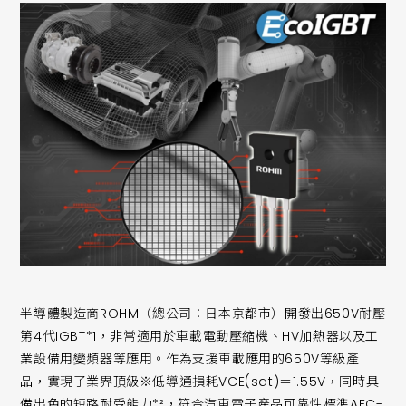
半導體製造商ROHM（總公司：日本京都市）開發出650V耐壓
第4代IGBT*1，非常適用於車載電動壓縮機、HV加熱器以及工
業設備用變頻器等應用。作為支援車載應用的650V等級產
品，實現了業界頂級※低導通損耗VCE(sat)＝1.55V，同時具
備出色的短路耐受能力*²，符合汽車電子產品可靠性標準AEC-