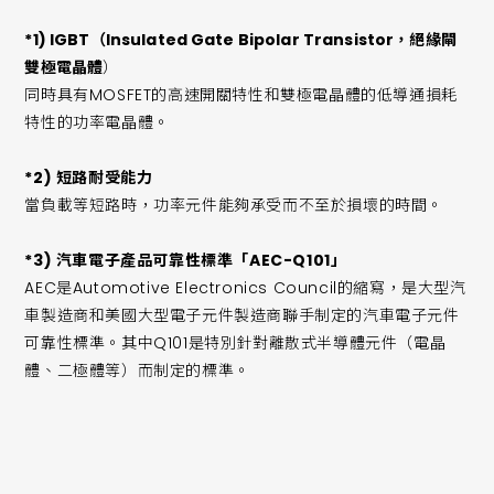
*1) IGBT（Insulated Gate Bipolar Transistor，絕緣閘
雙極電晶體
）
同時具有MOSFET的高速開關特性和雙極電晶體的低導通損耗
特性的功率電晶體。
*2) 短路耐受能力
當負載等短路時，功率元件能夠承受而不至於損壞的時間。
*3) 汽車電子產品可靠性標準「AEC-Q101」
AEC是Automotive Electronics Council的縮寫，是大型汽
車製造商和美國大型電子元件製造商聯手制定的汽車電子元件
可靠性標準。其中Q101是特別針對離散式半導體元件（電晶
體、二極體等）而制定的標準。