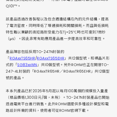
Q101*³。
該產品透過改善製程以及包含週邊結構在內的元件結構，提高
了電流密度，同時降低了導通損耗和開關損耗。而且與低損耗
特性難以兼顧的高短路耐受能力在Tj=25℃時也可達到7微秒
（μs）。因此非常有助應用產品進一步提高效率和可靠性。
產品陣容包括採用TO-247N封裝的
「
RGAxxTS65HR
/
RGAxxTS65EHR
」共12個型號，和裸晶片形
式的「
SG83xxWN
」共10個型號。另外ROHM也正在開發TO-
247-4L封裝的「RGAxxTR65HR／RGAxxTR65EHR」共12個型
號的產品。
本系列產品已於2026年5月起以每月100萬個的規模投入量產
（樣品價格1,300日元/個，未稅）。TO-247N封裝產品也開始
透過電商平台進行銷售。此外ROHM還提供多種設計模型和電
路設計所需的資料，使用者可從ROHM官網下載。