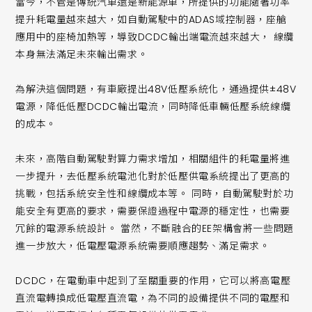
當今，不管是傳統汽車還是新能源車，所提供的功能隨著功率
提升耗電量越來越大，如自動駕駛中的ADAS域控制器，座艙
應用中的座椅加熱等，導致DCDC輸出端電流越來越大， 線纜
本身無法滿足未來輸出需求。
為解決這個問題，有車廠提出48V低壓系統化，通過提供±48V
電源，降低低壓DCDC輸出電流，同時降低車輛低壓系統線纜
的成本。
未來，高階自動駕駛對算力需求增加，相關組件的耗電量將進
一步提升，去低壓系統電池化對於低壓供電系統提出了更高的
挑戰，包括系統安全性和線纜成本等。 同時，自動駕駛對於功
能安全有更高的要求，需要保證過程中電源的穩定性，也需要
冗餘的電源系統設計。 當然，不斷融合的EE架構會將一些問題
進一步放大，低電壓電源系統需要順應趨勢、滿足需求。
DCDC，在電動車中起到了至關重要的作用，它可以將高電壓
直流電轉換成低電壓直流電，為不同的設備提供不同的電壓和