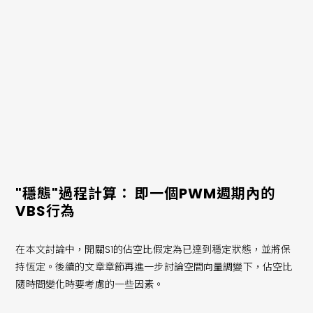
D=佔空比=T(ON)/T
圖2. 自舉電路的等效電路
"穩態"過程計算： 即一個PWM週期內的
VBS行為
在本文討論中，開關S1的佔空比假定為已達到穩定狀態，並將保
持恆定。後續的文章章節再進一步討論空間向量調變下，佔空比
隨時間變化時要考慮的一些因素。