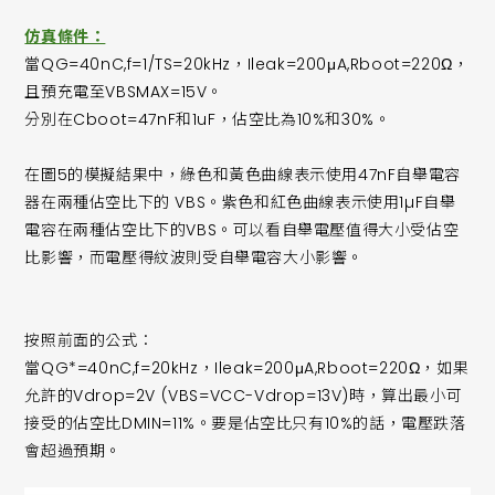
仿真條件：
當QG=40nC,f=1/TS=20kHz，Ileak=200μA,Rboot=220Ω，
且預充電至VBSMAX=15V。
分別在Cboot=47nF和1uF，佔空比為10%和30%。
在圖5的模擬結果中，綠色和黃色曲線表示使用47nF自舉電容
器在兩種佔空比下的 VBS。紫色和紅色曲線表示使用1µF自舉
電容在兩種佔空比下的VBS。可以看自舉電壓值得大小受佔空
比影響，而電壓得紋波則受自舉電容大小影響。
按照前面的公式：
當QG*=40nC,f=20kHz，Ileak=200μA,Rboot=220Ω，如果
允許的Vdrop=2V (VBS=VCC-Vdrop=13V)時，算出最小可
接受的佔空比DMIN=11%。要是佔空比只有10%的話，電壓跌落
會超過預期。