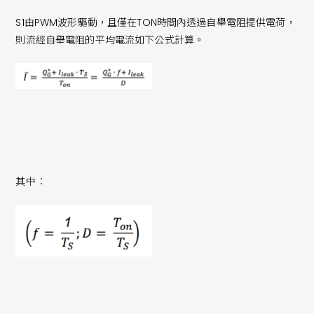
S1由PWM波形驅動，且僅在TON時間內透過自舉電阻提供電荷，
則流經自舉電阻的平均電流如下公式計算。
其中：