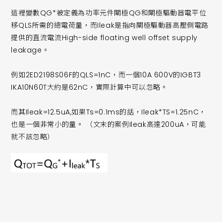
這裡變數QG*被定義為功率元件閘極QG和閘極驅動器電平位
移QLS所需的總電荷量，而Ileak是指向閘極驅動器高壓側電路
提供的直流電流High-side floating well offset supply
leakage。
例如2ED2198S06F的QLS=1nC，而一個10A 600V的IGBT3
IKA10N60T大約是62nC，實際計算中可以忽略。
而其Ileak=12.5uA,如果Ts=0.1ms的話，Ileak*TS=1.25nC，
也是一個非常小的量。 （文末的案例Ileak高達200uA，可能
就不該忽略）