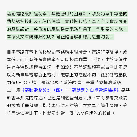
驅動電路設計是功率半導體應用的困難點，涉及功率半導體的
動態過程控制及元件的保護，實踐性很強。為了方便實現可靠
的驅動設計，英飛凌的驅動整合電路附帶了一些重要的功能，
本系列文章講詳細說明如何正確理解和應用這些功能。
自舉電路在電平位移驅動電路應用很廣泛，電路非常簡單，成
本低，而且有許多實際案例可以抄寫作業。不過，由於系統往
往存在特殊或極端工況，例如設計不當調製頻率或占空比不足
以刷新自舉電容器上電荷，電容上的電壓不夠，低於低電壓關
閉值UVLO，這時候就出現了系統故障，嚴重時會損壞系統。
上一篇
《驅動電路設計（四）---驅動器的自舉電源綜述》
是基
於書本知識的綜述，已經提到這些問題，接下來將參考英飛凌
的數據手冊和應用指南進行深入討論。本文為了簡化問題，分
析固定佔空比下，也就是針對一個PWM週期內的設計。