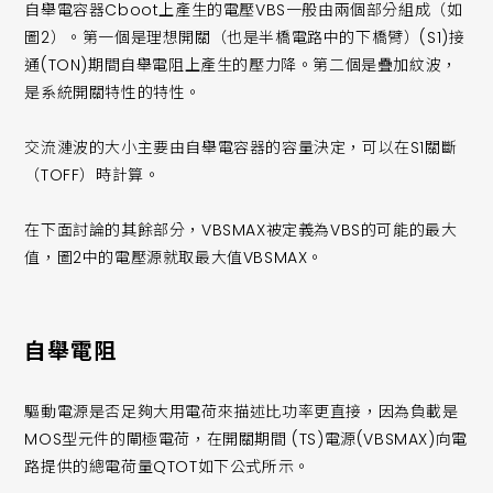
自舉電容器Cboot上產生的電壓VBS一般由兩個部分組成（如
圖2）。第一個是理想開關（也是半橋電路中的下橋臂）(S1)接
通(TON)期間自舉電阻上產生的壓力降。第二個是疊加紋波，
是系統開關特性的特性。
交流漣波的大小主要由自舉電容器的容量決定，可以在S1關斷
（TOFF）時計算。
在下面討論的其餘部分，VBSMAX被定義為VBS的可能的最大
值，圖2中的電壓源就取最大值VBSMAX。
自舉電阻
驅動電源是否足夠大用電荷來描述比功率更直接，因為負載是
MOS型元件的閘極電荷，在開關期間 (TS)電源(VBSMAX)向電
路提供的總電荷量QTOT如下公式所示。