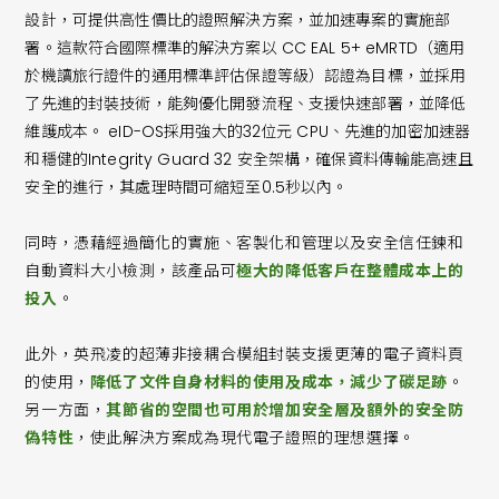
設計，可提供高性價比的證照解決方案，並加速專案的實施部
署。這款符合國際標準的解決方案以 CC EAL 5+ eMRTD（適用
於機讀旅行證件的通用標準評估保證等級）認證為目標，並採用
了先進的封裝技術，能夠優化開發流程、支援快速部署，並降低
維護成本。 eID-OS採用強大的32位元 CPU、先進的加密加速器
和穩健的Integrity Guard 32 安全架構，確保資料傳輸能高速且
安全的進行，其處理時間可縮短至0.5秒以內。
同時，憑藉經過簡化的實施、客製化和管理以及安全信任鍊和
自動資料大小檢測，該產品可
極大的降低客戶在整體成本上的
投入
。
此外，英飛凌的超薄非接耦合模組封裝支援更薄的電子資料頁
的使用，
降低了文件自身材料的使用及成本，減少了碳足跡
。
另一方面，
其節省的空間也可用於增加安全層及額外的安全防
偽特性
，使此解決方案成為現代電子證照的理想選擇。