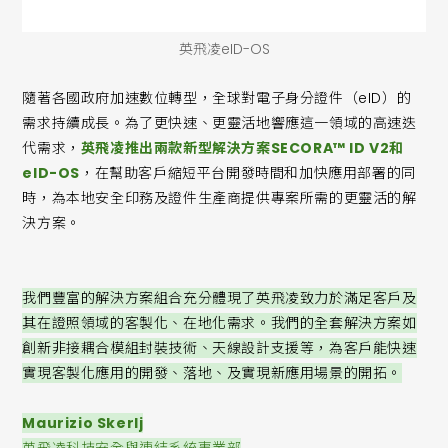
英飛凌eID-OS
隨著各國政府加速數位轉型，全球對電子身分證件（eID）的
需求持續成長。為了更快速、更靈活地響應這一領域的高速迭
代需求，
英飛凌推出兩款新型解決方案SECORA™ ID V2和
eID-OS
，在幫助客戶縮短平台開發時間和加快應用部署的同
時，為本地安全印務及證件生產商提供專案所需的更靈活的解
決方案。
我們豐富的解決方案組合充分體現了英飛凌致力於滿足客戶及
其在證照領域的客製化、在地化需求。我們的全套解決方案如
創新非接耦合模組封裝技術、天線設計支援等，為客戶能快速
實現客製化應用的開發、落地、及實現新應用場景的開拓。
Maurizio Skerlj