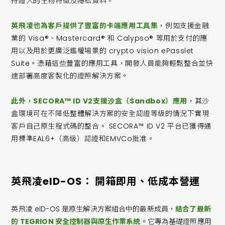
持證人的生物特徵及隱私資料。
英飛凌也為客戶提供了豐富的卡端應用工具集
，例如支援金融
業的 Visa®、Mastercard® 和 Calypso® 等用於支付的應
用以及用於更廣泛鑑權場景的 crypto vision ePasslet
Suite。憑藉這些豐富的應用工具，開發人員能夠輕鬆整合並快
速部署高度客製化的證照解決方案。
此外，SECORA™ ID V2支援沙盒（Sandbox）應用
，其沙
盒環境可在不降低整體解決方案的安全認證等級的情況下實現
客戶自己原生程式碼的整合。 SECORA™ ID V2 平台已獲得通
用標準EAL6+（高級）認證和EMVCo批准。
英飛凌eID-OS： 開箱即用、低成本營運
英飛凌 eID-OS 是原生解決方案組合中的最新成員，
結合了最新
的 TEGRION 安全控制器與原生作業系統
。它專為基礎證照應用