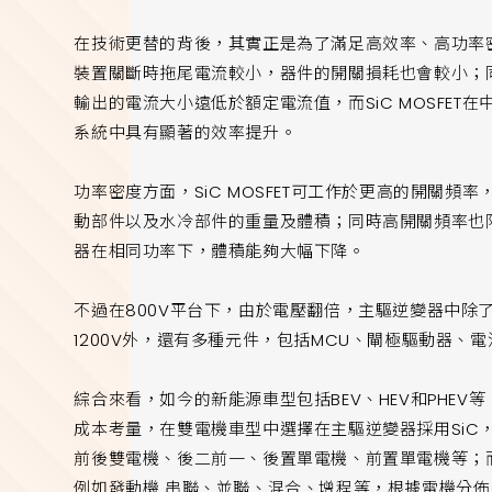
在技術更替的背後，其實正是為了滿足高效率、高功率密度等的
裝置關斷時拖尾電流較小，器件的開關損耗也會較小；
輸出的電流大小遠低於額定電流值，而SiC MOSFET
系統中具有顯著的效率提升。
功率密度方面，SiC MOSFET可工作於更高的開關
動部件以及水冷部件的重量及體積；同時高開關頻率也降
器在相同功率下，體積能夠大幅下降。
不過在800V平台下，由於電壓翻倍，主驅逆變器中除了IG
1200V外，還有多種元件，包括MCU、閘極驅動器、
綜合來看，如今的新能源車型包括BEV、HEV和PHE
成本考量，在雙電機車型中選擇在主驅逆變器採用SiC，
前後雙電機、後二前一、後置單電機、前置單電機等；而
例如發動機 串聯、並聯、混合、增程等，根據電機分