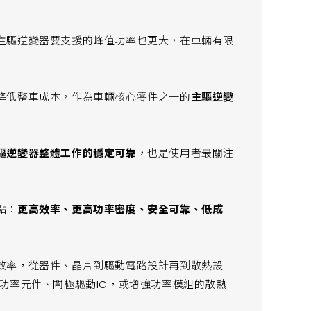
主驅逆變器要支援的峰值功率也更大，在車輛有限
降低整車成本，作為車輛核心零件之一的
主驅逆變
驅逆變器整體工作的穩定可靠
，也是使用者最關注
點：
更高效率、更高功率密度、安全可靠、低成
效率，從器件、晶片到驅動電路設計再到散熱設
功率元件、閘極驅動IC，或增強功率模組的散熱