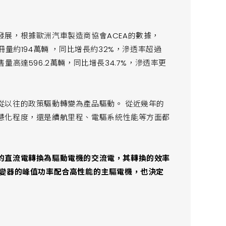
展，根據歐洲汽車製造商協會ACEA的數據，
）註冊量約194萬輛 ，同比增長約32%，滲透率超過
高達596.2萬輛，同比增長34.7%，滲透率更
從以往的政策驅動轉變為產品驅動。 從近幾年的
慧化程度，還是續航里程、電驅系統性能等方面都
的直流電轉換為驅動電機的交流電，其轉換的效率
逆變器的峰值功率配合高性能的主驅電機，也決定