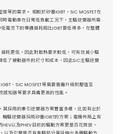
需求。 相較於矽基IGBT，SiC MOSFET在
同時電動車在日常低負載工況下，主驅逆變器所需
在中低電流下的導通損耗相比IGBT要低得多，在整體
頻率，損耗更低，因此對散熱要求較低，可有效減小驅
低了被動器件的尺寸和成本，因此SiC主驅逆變
BT、SiC MOSFET等需要普遍升級耐壓值至
電流感知器等要求具備更高的性能。
V等，其採用的牽引逆變器方案豐富多樣，比如有出於
 輔驅逆變器採用矽基IGBT的方案；電機佈局上有
HEV以及PHEV目前的驅動方案更是百花齊放，
佈，以及引擎是否有直驅部分等延伸出多種驅動方