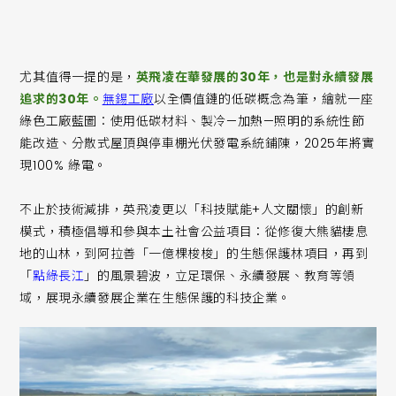
尤其值得一提的是，
英飛凌在華發展的30年，也是對永續發展
追求的30年。
無錫工廠
以全價值鏈的低碳概念為筆，繪就一座
綠色工廠藍圖：使用低碳材料、製冷—加熱—照明的系統性節
能改造、分散式屋頂與停車棚光伏發電系統鋪陳，2025年將實
現100% 綠電。
不止於技術減排，英飛凌更以「科技賦能+人文關懷」的創新
模式，積極倡導和參與本土社會公益項目：從修復大熊貓棲息
地的山林，到阿拉善「一億棵梭梭」的生態保護林項目，再到
「
點綠長江
」的風景碧波，立足環保、永續發展、教育等領
域，展現永續發展企業在生態保護的科技企業。