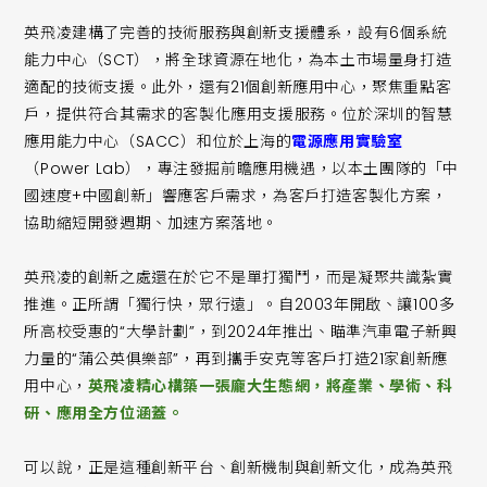
英飛凌建構了完善的技術服務與創新支援體系，設有6個系統
能力中心（SCT），將全球資源在地化，為本土市場量身打造
適配的技術支援。此外，還有21個創新應用中心，聚焦重點客
戶，提供符合其需求的客製化應用支援服務。位於深圳的智慧
應用能力中心（SACC）和位於上海的
電源應用實驗室
（Power Lab），專注發掘前瞻應用機遇，以本土團隊的「中
國速度+中國創新」響應客戶需求，為客戶打造客製化方案，
協助縮短開發週期、加速方案落地。
英飛凌的創新之處還在於它不是單打獨鬥，而是凝聚共識紮實
推進。正所謂「獨行快，眾行遠」。自2003年開啟、讓100多
所高校受惠的“大學計劃”，到2024年推出、瞄準汽車電子新興
力量的“蒲公英俱樂部”，再到攜手安克等客戶打造21家創新應
用中心，
英飛凌精心構築一張龐大生態網，將產業、學術、科
研、應用全方位涵蓋。
可以說，正是這種創新平台、創新機制與創新文化，成為英飛