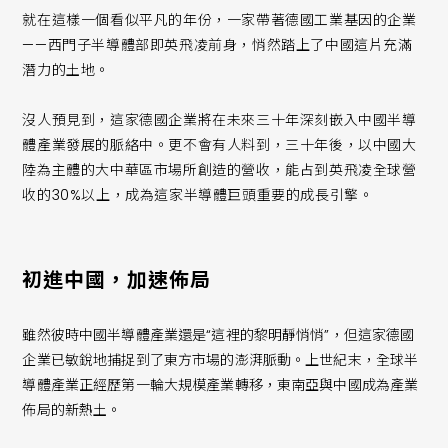
就在這樣一個看似平凡的年份，一家帶著德國工業基因的企業
——西門子半導體部即英飛凌前身，悄然踏上了中國這片充滿
潛力的土地。
沒人預見到，這家德國企業將在未來三十年深刻嵌入中國半導
體產業發展的脈絡中。更不會有人料到，三十年後，以中國大
陸為主體的大中華區市場所創造的營收，能占到英飛凌全球營
收的30%以上，成為這家半導體巨頭重要的成長引擎。
初進中國，加速佈局
雖然彼時中國半導體產業還是“這裡的黎明靜悄悄”，但這家德國
企業已敏銳地捕捉到了東方市場的澎湃脈動。上世紀末，全球半
導體產業正經歷第一輪大規模產業轉移，東南亞與中國成為產業
佈局的新熱土。