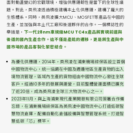
面對動盪變幻的宏觀環境，增強供應鏈韌性是當下的全球性議
題。對此，英飛凌透過積極建構本土化供應鏈，建構了龐大的
生態體系。同時，英飛凌擴大MCU、MOSFET等產品在中國的
生產，並加強與本土代工廠和後道夥伴的合作。一個標誌性的
舉措是，
下一代28nm車規級MCU TC4x產品將實現前道與
後道的國內生產合作。這不僅是產能的遷移，更是將生產與中
國市場的產品客製化緊密結合。
為優化供應鏈，2014年，英飛凌在浦東機場綜保區設立首個
中國物流中心，統一協調在中國及週邊地區生產貨物的出入
境物流管理，區域內生產的貨物經由中國物流中心發往全球
客戶。經過10多年的發展與運營，目前整體營運面積已擴充
了近20倍，成為英飛凌全球三大物流中心之一。
2023年11月，與上海浦東現代產業開發有限公司簽署合作備
忘錄，在浦東機場綜保區為英飛凌中國物流中心打造低碳智
慧物流倉庫，配備自動化倉儲設備與智慧管理系統，打造智
慧低碳「芯」標竿。