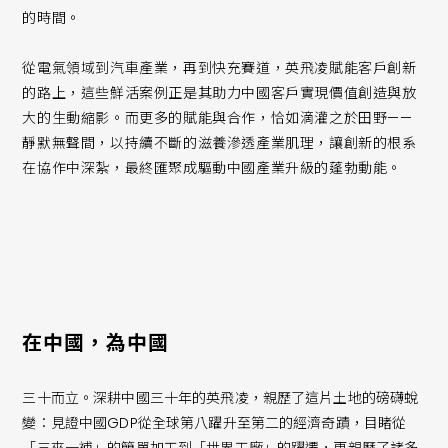
的時間。
從電氣領域到汽車產業，再到快充賽道，英飛凌賦能客戶創新
的路上，這些鮮活案例正是其助力中國客戶實現價值創造與放
大的生動縮影。而更多的賦能與合作，恰如滴灌之於田野——
靜默無聲間，以持續不斷的滋養滲透產業肌理，讓創新的根系
在協作中深紮，最終匯聚成驅動中國產業升級的蓬勃動能。
在中國，為中國
三十而立。深耕中國三十年的英飛凌，親歷了這片土地的磅礴蛻
變：見證中國GDP從全球第八躍升至第二的經濟奇蹟，目睹從
「三來一補」的簡單加工到「世界工廠」的躍遷，更親歷了諸多