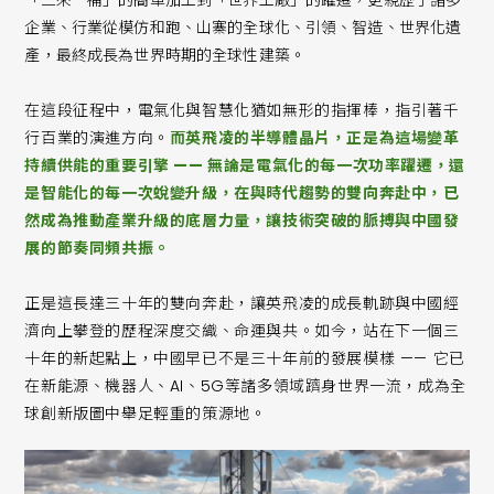
企業、行業從模仿和跑、山寨的全球化、引領、智造、世界化遺
產，最終成長為世界時期的全球性建築。
在這段征程中，電氣化與智慧化猶如無形的指揮棒，指引著千
行百業的演進方向。
而英飛凌的半導體晶片，正是為這場變革
持續供能的重要引擎 —— 無論是電氣化的每一次功率躍遷，還
是智能化的每一次蛻變升級，在與時代趨勢的雙向奔赴中，已
然成為推動產業升級的底層力量，讓技術突破的脈搏與中國發
展的節奏同頻共振。
正是這長達三十年的雙向奔赴，讓英飛凌的成長軌跡與中國經
濟向上攀登的歷程深度交織、命運與共。如今，站在下一個三
十年的新起點上，中國早已不是三十年前的發展模樣 —— 它已
在新能源、機器人、AI、5G等諸多領域躋身世界一流，成為全
球創新版圖中舉足輕重的策源地。