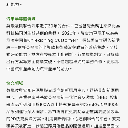
利能力。
汽車半導體領域
英飛凌與聯合汽車電子30年的合作，已從基礎業務往來深化為
科技協同與生態共創的典範。 2025年，聯合汽車電子成為英
飛凌中國首批“Teaching Customer”，標誌著合作邁入新階
段——依托英飛凌的半導體技術積淀與聯電的系統集成、全棧
式研發能力，雙方在技術本土化創新、行業標準制定、可持續
出行方案等方面持續突破，不僅超越單純的業務合作，更成為
中國汽車產業動力汽車產業的動力。
快充領域
英飛凌與安克在深圳聯合成立創新應用中心。透過此創新應用
中心，產業專家將基於英飛凌新一代混合反激式（HFB）控制
器產品系列和用於100W以上快充充電器的CoolGaN™ IPS產
品系列進行深入開發，為市場提供更高功率密度與高能源效率
的PD快充解決方案。利用創新應用中心這個聯合的平台，安克
和英飛凌將進一步縮短應用端產品的開發週期，加速產品面世