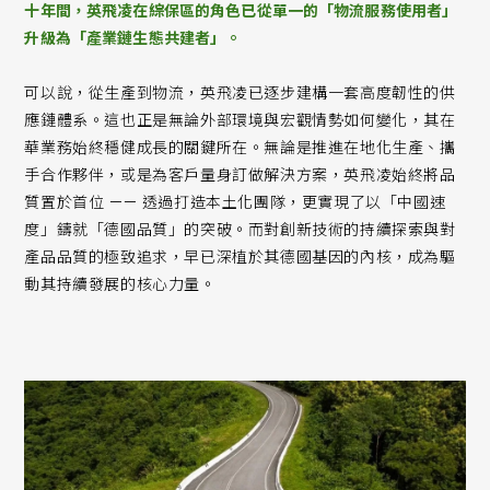
十年間，英飛凌在綜保區的角色已從單一的「物流服務使用者」
升級為「產業鏈生態共建者」。
可以說，從生產到物流，英飛凌已逐步建構一套高度韌性的供
應鏈體系。這也正是無論外部環境與宏觀情勢如何變化，其在
華業務始終穩健成長的關鍵所在。無論是推進在地化生產、攜
手合作夥伴，或是為客戶量身訂做解決方案，英飛凌始終將品
質置於首位 —— 透過打造本土化團隊，更實現了以「中國速
度」鑄就「德國品質」的突破。而對創新技術的持續探索與對
產品品質的極致追求，早已深植於其德國基因的內核，成為驅
動其持續發展的核心力量。