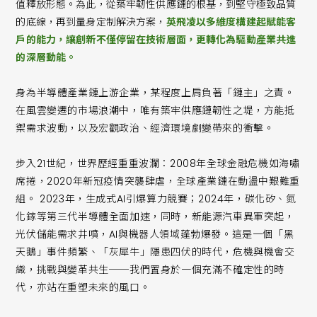
值釋放形態。為此，從築牢韌性供應鏈的根基，到堅守極致品質
的底線，再到量身定制解決方案，
英飛凌以多維度構建起賦能客
戶的能力，讓創新不僅停留在技術層面，更轉化為驅動產業共進
的深層動能。
身為半導體產業鏈上游企業，某程度上肩負著「鏈主」之責。
在風雲變遷的市場浪潮中，唯有築牢供應鏈韌性之堤，方能抵
禦需求波動，以及宏觀政治、經濟環境劇變帶來的衝擊。
步入21世紀，世界歷經重重波瀾：2008年全球金融危機如海嘯
席捲，2020年新冠疫情突襲肆虐，全球產業鏈在動盪中艱難重
組。 2023年，生成式AI引爆算力競賽；2024年，碳化矽、氮
化鎵等第三代半導體全面加速，同時，新能源汽車異軍突起，
光伏儲能需求井噴，AI與機器人領域蓬勃爆發。這是一個「黑
天鵝」事件頻繁、「灰犀牛」隱患四伏的時代，危機與機會交
織，挑戰與變革共生──我們置身於一個充滿不確定性的時
代，亦站在重塑未來的風口。