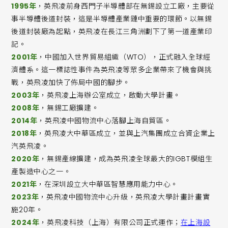
1995年
，英飛凌前身西門子半導體部在無錫設立工廠，主要從
事半導體後道封裝，這是半導體產業鏈中重要的環節。以無錫
後道封裝廠為起點，英飛凌在長江三角洲劃下了第一道產業印
記。
2001年
，中國加入世界貿易組織（WTO），正式融入全球經
濟體系。這一標誌性事件為英飛凌等眾多企業帶來了機會與挑
戰，英飛凌加快了佈局中國的腳步。
2003年
，英飛凌上海辦公室成立，啟動大學計畫。
2008年
，無錫工廠擴建。
2014年
，英飛凌中國物流中心落腳上海自貿區。
2018年
，英飛凌大中華區成立，並與上汽集團成立合資企業上
汽英飛凌。
2020年
，無錫產線擴建，成為英飛凌全球最大的IGBT模組生
產製造中心之一。
2021年
，在深圳設立大中華區智慧應用能力中心。
2023年
，英飛凌中國物流中心升級，英飛凌大學計畫計畫實
施20年。
2024年
，英飛凌科技（上海）有限公司正式運作；
在上海設