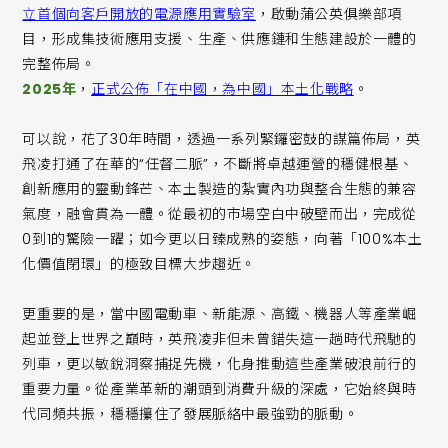
立首個向客戶開放的電源應用實驗室
，啟動蒲公英俱樂部項
目，形成集技術應用支援、生產、供應鏈和生態建設於一體的
完整佈局。
2025年
，
正式公佈「在中國，為中國」本土化戰略
。
可以說，花了30年時間，透過一系列緊鑼密鼓的謀篇佈局，英
飛凌打通了在華的“任督二脈”，不斷將卓越運營的穩健根基、
創新應用的靈動鋒芒、本土製造的紮實內功與整合生態的兼容
氣度，融會貫為一體。從最初的市場空白中破壁而出，完成從
0到1的驚險一躍；如今更以日臻成熟的姿態，向著「100%本土
化價值閉環」的極致目標大步趨近。
更重要的是，當中國電動車、新能源、高鐵、機器人等產業崛
起並登上世界之巔時，英飛凌非但未曾錯失這一趟時代飛馳的
列車，更以敏銳洞察捕捉先機，化身推動這些產業破浪前行的
重要力量。從產業革新的潮頭到消費升級的深處，它始終與時
代同頻共振，穩穩攥住了發展脈絡中最強勁的脈動。