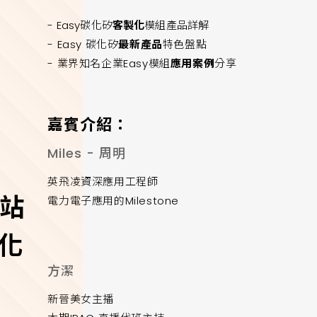
- Easy碳化矽
客製化
模組產品詳解
- Easy 碳化矽
最新產品
特色盤點
- 業界知名企業Easy模組
應用案例
分享
嘉賓介紹：
Miles - 周明
英飛凌資深應用工程師
一站
電力電子應用的Milestone
碳化
方潔
新晉美女主播