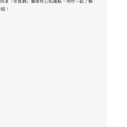
一波，英飛凌「攻城獅」彙總核心知識點，帶你一起了解
模組！