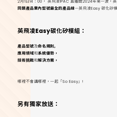
2月1日14：00， 英飛凌IPAC 直播間2024年第
同類產品業內型號最全的產品線
－英飛凌Easy 碳化矽
英飛凌Easy碳化矽模組：
產品型號
及
命名規則,
應用領域
和
系統優勢，
技術挑戰
和
解決方案，
哪裡不會講哪裡，一起「So Easy」!
另有獨家放送：