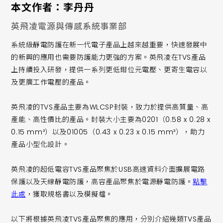
本文作者：李丹丹
英飛凌電源與傳感系統事業部
系統級靜電防護在新一代電子產品上越來越重要，快速發展中
的新興的應用也需要防護能力更強的方案。英飛凌在TVS產品
上持續投入研發，提供一系列更低鉗位元電壓、更寄生電容以
及更廣工作電壓的產品。
英飛凌的TVS產品主要為WLCSP封裝，致力於提供高質量、高
產能、高性價比的產品。封裝大小主要為0201（0.58 x 0.28 x
0.15 mm³）以及01005（0.43 x 0.23 x 0.15 mm³），助力
產品小型化設計。
英飛凌的超低電容TVS產品聚焦於USB高速資料介面擴展電路
保護以及天線靜電防護，高容產品聚焦於電源靜電防護。
點擊
此處
，獲取規格書以及模擬檔。
以下將根據英飛凌TVS產品聚焦的應用，分別介紹幾類TVS產品