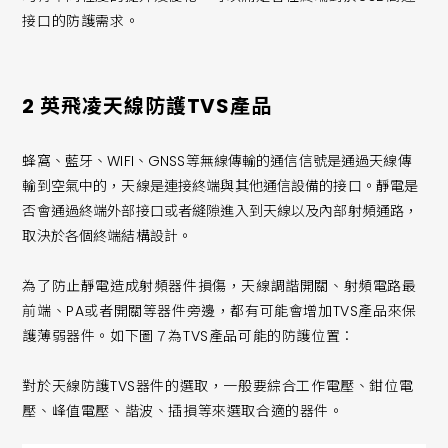
接口的防護需求。
2 英飛凌天線防護TVS產品
蜂窩、藍牙、WIFI、GNSS等無線傳輸的通信信號是通過天線傳
輸到空氣中的，天線是連接終端與其他通信設備的接口。靜電是
否會通過終端外部接口或者縫隙進入到天線以及內部射頻通路，
取決於各個終端結構設計。
為了防止靜電造成射頻器件損傷，天線調諧開關、射頻電路最
前端、PA或者開關等器件旁邊，都有可能會增加TVS產品來保
護薄弱器件。如下圖７為TVS產品可能的防護位置：
對於天線防護TVS器件的選取，一般要綜合工作電壓、鉗位電
壓、峰值電壓、諧波、插損等來選取合適的器件。