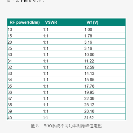
值，如下圖８所示：
圖８ 50Ω系統不同功率對應峰值電壓