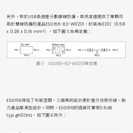
另外，對於USB高速差分數據線防護，英飛凌還提供了單顆可
用於雙線防護的產品ESD155-B2-W0201，封裝為0201（0.58
x 0.28 x 0.15 mm³），如下圖５為埠定義：
圖５ ESD155-B2-W0201埠定義
ESD155降低了布板空間，三個埠的設計便於差分信號布線，助
力產品緊湊型設計。同時，ESD155的插損可實現0.6dB
typ.@10GHz，如下圖６所示：